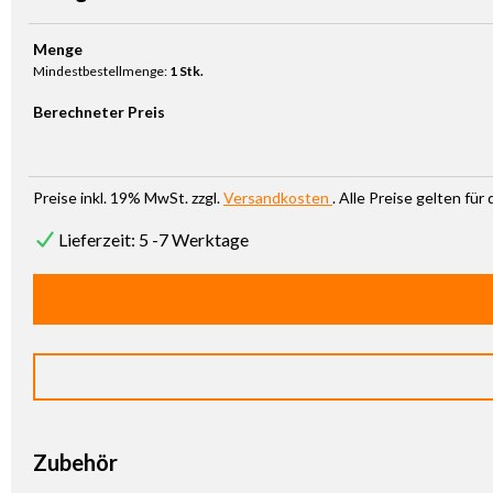
Produkt Anzahl: Gib den gewünschten Wert ein oder benutze die Sc
Menge
Mindestbestellmenge:
1 Stk.
Berechneter Preis
Preise inkl. 19% MwSt. zzgl.
Versandkosten
. Alle Preise gelten fü
Lieferzeit: 5 -7 Werktage
Zubehör