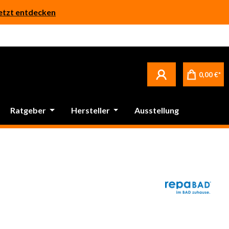
etzt entdecken
Betrifft ausschließlich bei Bestellware-Fliesen: aufgrund der Werksferien in Italien und Spanien kommt es zu Verzögerungen bei der Verladung. Sämtliche Lagerware (sofort verfügbar) sowie alle anderen Produktgruppen versenden wir weiterhin regulär
0,00 €*
Ratgeber
Hersteller
Ausstellung