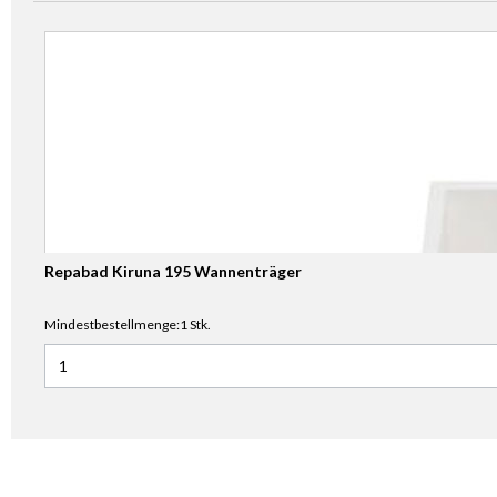
Repabad Kiruna 195 Wannenträger
Mindestbestellmenge:1 Stk.
Anzahl für Repabad Kiruna 195 Wannenträger