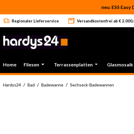
 Hauptinhalt springen
Zur Suche springen
Zur Hauptnavigation springen
neu: ESS Easy 
Regionaler Lieferservice
Versandkostenfrei ab € 2.000,0
Home
Fliesen
Terrassenplatten
Glasmosaik
/
/
/
Hardys24
Bad
Badewanne
Sechseck-Badewannen
Bildergalerie überspringen