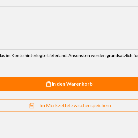
haltflächen um die Anzahl zu erhöhen oder zu reduzieren.
r das im Konto hinterlegte Lieferland. Ansonsten werden grundsätzlich f
In den Warenkorb
Im Merkzettel zwischenspeichern