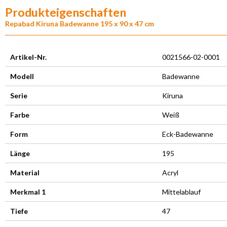
Produkteigenschaften
Repabad Kiruna Badewanne 195 x 90 x 47 cm
Artikel-Nr.
0021566-02-0001
Modell
Badewanne
Serie
Kiruna
Farbe
Weiß
Form
Eck-Badewanne
Länge
195
Material
Acryl
Merkmal 1
Mittelablauf
Tiefe
47