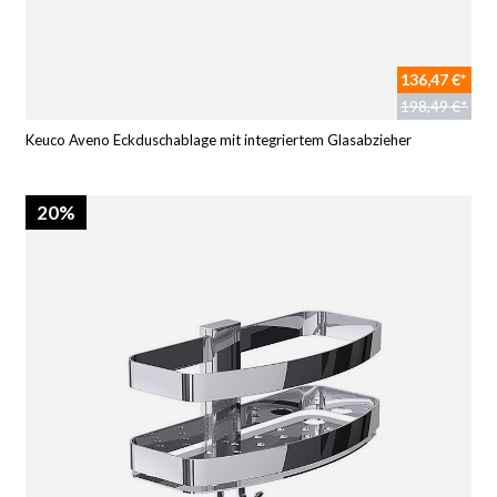
136,47 €*
198,49 €*
Keuco Aveno Eckduschablage mit integriertem Glasabzieher
20%