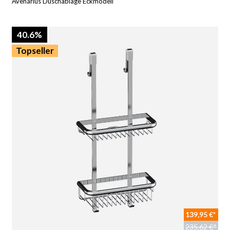
Avenarius Duschablage Eckmodell
40.6%
Topseller
139,95 €*
235,62 €*