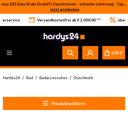
neu: ESS Easy Drain DrainFit Duschrinnen - schnelle Lieferung - Top-Preise
Zum Hauptinhalt springen
jetzt entdecken
eferservice
Versandkostenfrei ab € 2.000,00 ***
über 
0,00 €*
/
/
/
Hardys24
Bad
Badaccessoires
Duschkorb
Produkte filtern