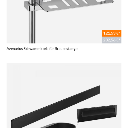
121,53 €*
202,56 €*
Avenarius Schwammkorb für Brausestange