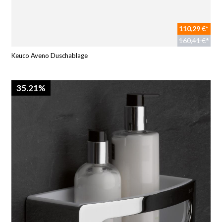
110,29 €*
160,41 €*
Keuco Aveno Duschablage
35.21%