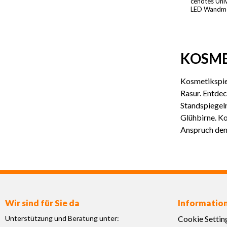
cenotes Uni
LED Wandmo
KOSME
Kosmetikspieg
Rasur. Entde
Standspiegel
Glühbirne. Ko
Anspruch den
Wir sind für Sie da
Informatio
Unterstützung und Beratung unter:
Cookie Settin