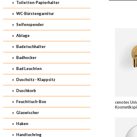
Toiletten-Papierhalter
WC-Bürstengarnitur
Seifenspender
Ablage
Badetuchhalter
Badhocker
Bad Leuchten
Duschsitz - Klappsitz
Duschkorb
Feuchttuch-Box
cenotes Uni
Kosmetiksp
3Fach
Glaswischer
Haken
Handtuchring