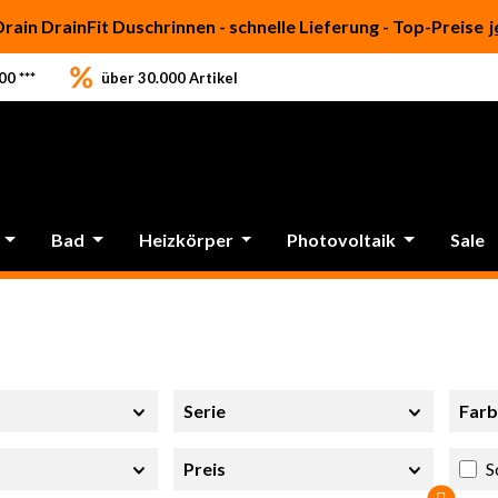
Drain DrainFit Duschrinnen - schnelle Lieferung - Top-Preise
j
0 ***
über 30.000 Artikel
Bad
Heizkörper
Photovoltaik
Sale
Serie
Far
Preis
S