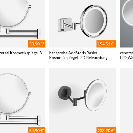
53,90 €*
154,51 €*
versal Kosmetikspiegel 3-
hansgrohe AddStoris Rasier-
cenotes
Kosmetikspiegel LED Beleuchtung
LED Wa
54,90 €*
233,90 €*