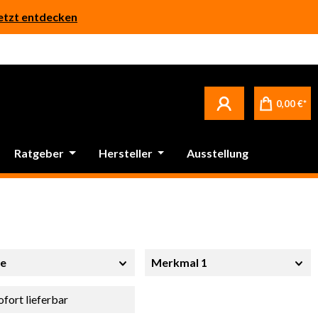
etzt entdecken
Betrifft ausschließlich bei Bestellware-Fliesen: aufgrund der Werksferien in Italien und Spanien kommt es zu Verzögerungen bei der Verladung. Sämtliche Lagerware (sofort verfügbar) sowie alle anderen Produktgruppen versenden wir weiterhin regulär
0,00 €*
Ratgeber
Hersteller
Ausstellung
be
Merkmal 1
ofort lieferbar