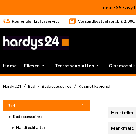
 Hauptinhalt springen
Zur Suche springen
Zur Hauptnavigation springen
neu: ESS Easy 
Regionaler Lieferservice
Versandkostenfrei ab € 2.000,0
Home
Fliesen
Terrassenplatten
Glasmosaik
/
/
/
Hardys24
Bad
Badaccessoires
Kosmetikspiegel
Bad
Hersteller
Badaccessoires
Handtuchhalter
Merkmal 5