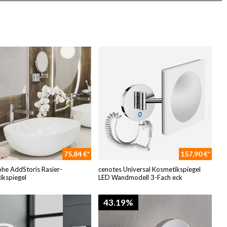
75,84 €*
157,90 €*
he AddStoris Rasier-
cenotes Universal Kosmetikspiegel
ikspiegel
LED Wandmodell 3-Fach eck
43.19%