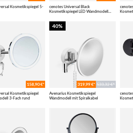
versal Kosmetikspiegel 5-
cenotes Universal Black
cenotes
Kosmetikspiegel LED Wandmodell
Kosmet
3Fach
40%
158,90 €*
319,99 €*
533,32 €*
versal Kosmetikspiegel
Avenarius Kosmetikspiegel
cenotes
dell 3-Fach rund
Wandmodell mit Spiralkabel
Kosmeti