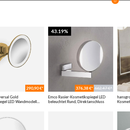
43.19%
290,90 €*
376,38 €*
662,47 €*
versal Gold
Emco Rasier-Kosmetikspiegel LED
hansgro
iegel LED Wandmodell
beleuchtet Rund, Direktanschluss
Kosmet