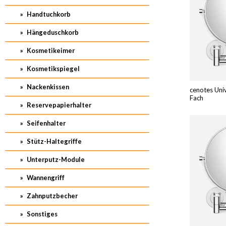
Handtuchkorb
Hängeduschkorb
Kosmetikeimer
Kosmetikspiegel
Nackenkissen
cenotes Uni
Fach
Reservepapierhalter
Seifenhalter
Stütz-Haltegriffe
Unterputz-Module
Wannengriff
Zahnputzbecher
Sonstiges