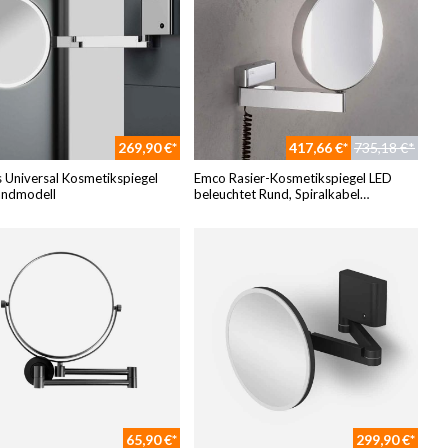
269,90 €*
417,66 €*
735,18 €*
 Universal Kosmetikspiegel
Emco Rasier-Kosmetikspiegel LED
ndmodell
beleuchtet Rund, Spiralkabel
109506018
65,90 €*
299,90 €*