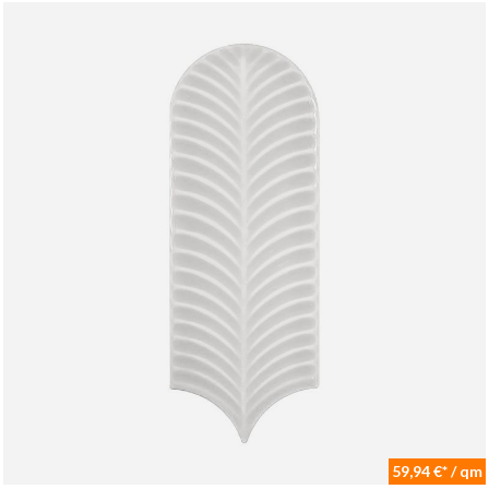
59,94 €* / qm