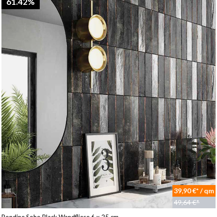
61.42%
39,90 €* / qm
49,64 €*