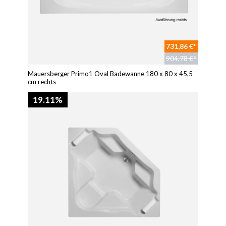
731,86 €*
904,78 €*
Mauersberger Primo1 Oval Badewanne 180 x 80 x 45,5
cm rechts
19.11%