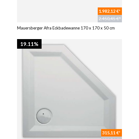
1.982,12 €*
2.450,45 €*
Mauersberger Afra Eckbadewanne 170 x 170 x 50 cm
19.11%
315,11 €*