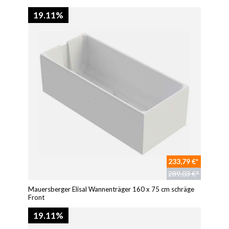
19.11%
233,79 €*
289,03 €*
Mauersberger Elisal Wannenträger 160 x 75 cm schräge
Front
19.11%