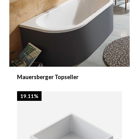
Produktgalerie überspringen
Mauersberger Topseller
19.11%