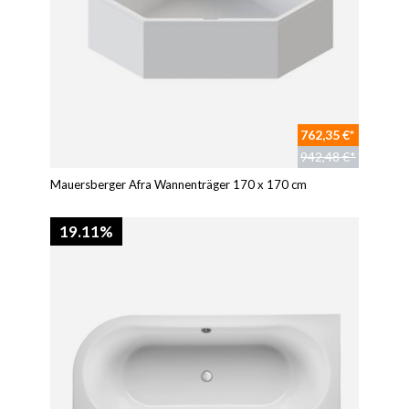
762,35 €*
942,48 €*
Mauersberger Afra Wannenträger 170 x 170 cm
19.11%