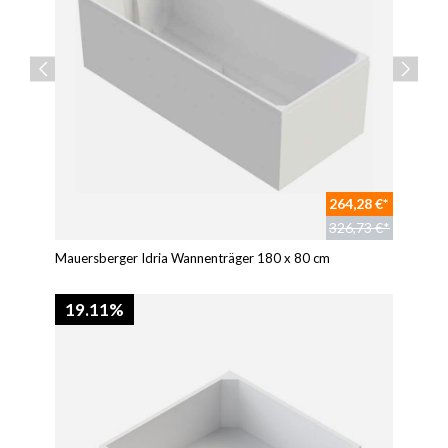
264,28 €*
326,73 €*
Mauersberger Idria Wannenträger 180 x 80 cm
19.11%