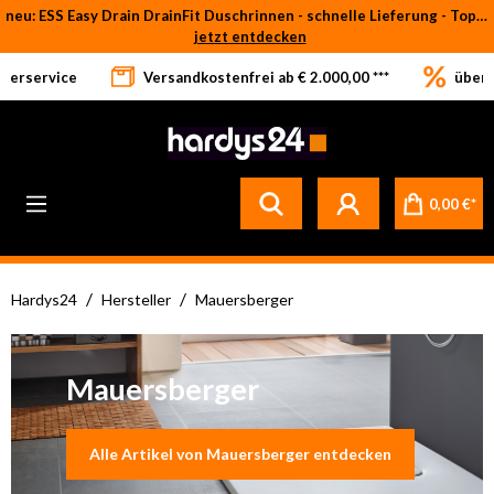
neu: ESS Easy Drain DrainFit Duschrinnen - schnelle Lieferung - Top-Preise
Zum Hauptinhalt springen
jetzt entdecken
eferservice
Versandkostenfrei ab € 2.000,00 ***
über 
0,00 €*
/
/
Hardys24
Hersteller
Mauersberger
Mauersberger
Alle Artikel von Mauersberger entdecken