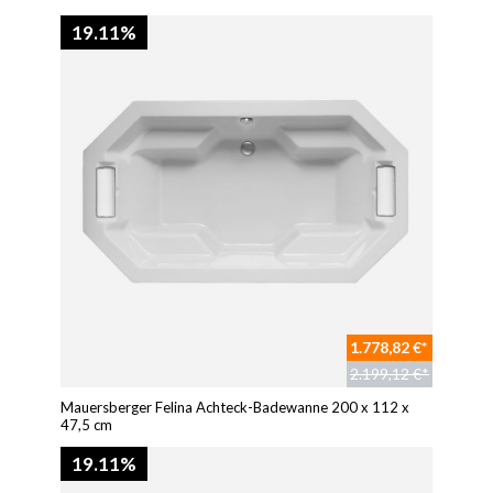
19.11%
1.778,82 €*
2.199,12 €*
Mauersberger Felina Achteck-Badewanne 200 x 112 x
47,5 cm
19.11%