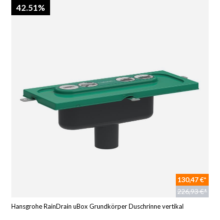
42.51%
130,47 €*
226,93 €*
Hansgrohe RainDrain uBox Grundkörper Duschrinne vertikal