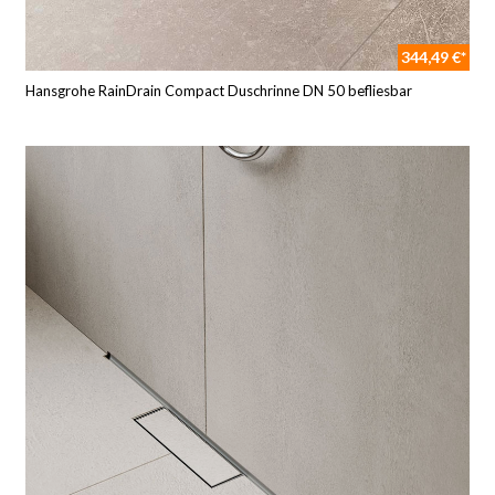
344,49 €*
Hansgrohe RainDrain Compact Duschrinne DN 50 befliesbar