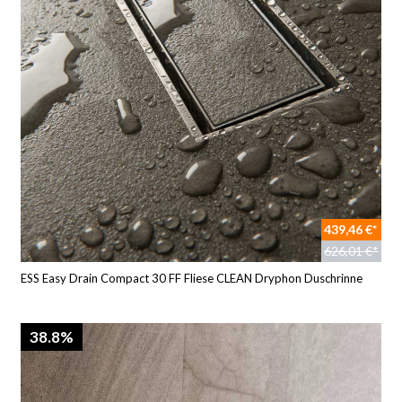
439,46 €*
626,01 €*
ESS Easy Drain Compact 30 FF Fliese CLEAN Dryphon Duschrinne
38.8%