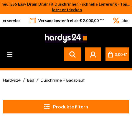
neu: ESS Easy Drain DrainFit Duschrinnen - schnelle Lieferung - Top-Preise
Zum Hauptinhalt springen
jetzt entdecken
eferservice
Versandkostenfrei ab € 2.000,00 ***
über 
Betrifft ausschließlich bei Bestellware-Fliesen: aufgrund der Werksferien in Italien und Spanien kommt es zu Verzögerungen bei der Verladung. Sämtliche Lagerware (sofort verfügbar) sowie alle anderen Produktgruppen versenden wir weiterhin regulär
0,00 €*
/
/
Hardys24
Bad
Duschrinne + Badablauf
Produkte filtern