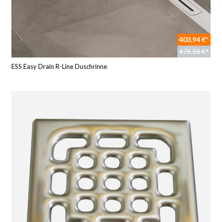
403,94 €*
478,38 €*
ESS Easy Drain R-Line Duschrinne