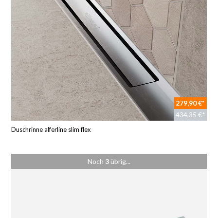
279,90 €*
434,35 €*
Duschrinne alferline slim flex
Noch
3
übrig...