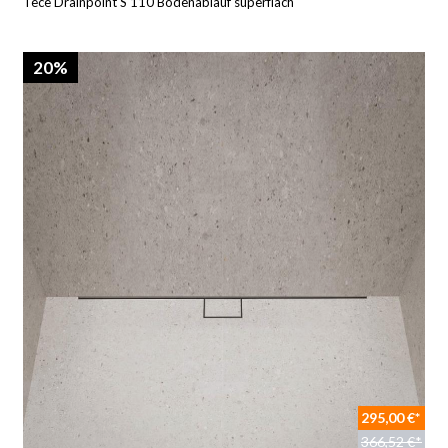
Tece Drainpoint S 110 Bodenablauf superflach
20%
295,00 €*
366,52 €*