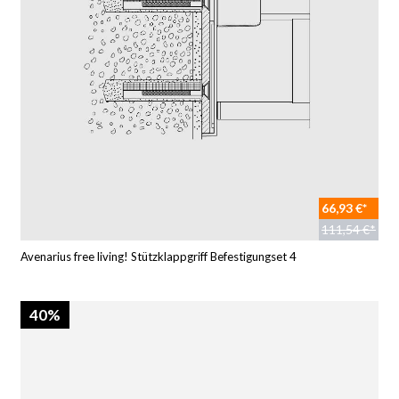
66,93 €*
111,54 €*
Avenarius free living! Stützklappgriff Befestigungset 4
40%