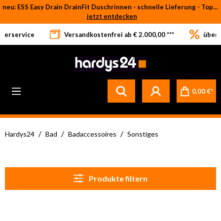
neu: ESS Easy Drain DrainFit Duschrinnen - schnelle Lieferung - Top-Preise
Zum Hauptinhalt springen
jetzt entdecken
eferservice
Versandkostenfrei ab € 2.000,00 ***
über 
Betrifft ausschließlich bei Bestellware-Fliesen: aufgrund der Werksferien in Italien und Spanien kommt es zu Verzögerungen bei der Verladung. Sämtliche Lagerware (sofort verfügbar) sowie alle anderen Produktgruppen versenden wir weiterhin regulär
0,00 €*
/
/
/
Hardys24
Bad
Badaccessoires
Sonstiges
Produkte filtern