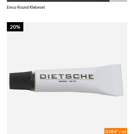
Emco Round Klebeset
20%
0,58 €* / ml