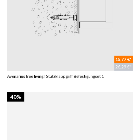
15,77 €*
26,29 €*
Avenarius free living! Stützklappgriff Befestigungset 1
40%