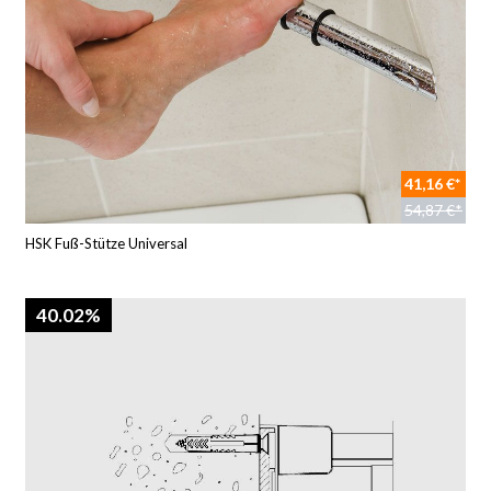
41,16 €*
54,87 €*
HSK Fuß-Stütze Universal
40.02%