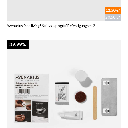
12,30 €*
20,50 €*
Avenarius free living! Stützklappgriff Befestigungset 2
39.99%