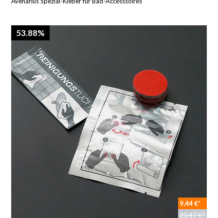
Avenarius Spezial-Kleber für Bad-Accesssoires
53.88%
9,44 €*
20,47 €*