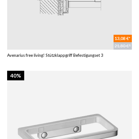
13,08 €*
21,80 €*
Avenarius free living! Stützklappgriff Befestigungset 3
40%