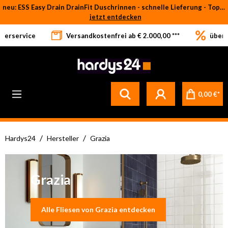
neu: ESS Easy Drain DrainFit Duschrinnen - schnelle Lieferung - Top-Preise
Zum Hauptinhalt springen
jetzt entdecken
eferservice
Versandkostenfrei ab € 2.000,00 ***
über 
0,00 €*
/
/
Hardys24
Hersteller
Grazia
Grazia
Alle Fliesen von Grazia entdecken