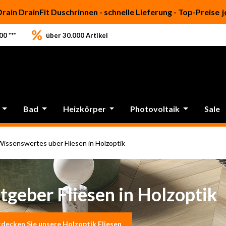
Drain DrainFit Duschrinnen - schnelle Lieferung - Top-Preise
j
0 ***
über 30.000 Artikel
Bad
Heizkörper
Photovoltaik
Sale
Wissenswertes über Fliesen in Holzoptik
tgeber Fliesen in Holzoptik
decken Sie unsere Holzoptik Fliesen