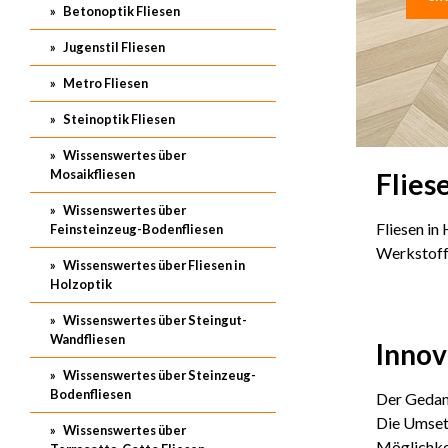
Betonoptik Fliesen
Jugenstil Fliesen
Metro Fliesen
Steinoptik Fliesen
Wissenswertes über
Mosaikfliesen
Flies
Wissenswertes über
Fliesen in
Feinsteinzeug-Bodenfliesen
Werkstoff 
Wissenswertes über Fliesen in
Holzoptik
Wissenswertes über Steingut-
Wandfliesen
Innov
Wissenswertes über Steinzeug-
Bodenfliesen
Der Gedank
Die Umsetz
Wissenswertes über
Möglichkei