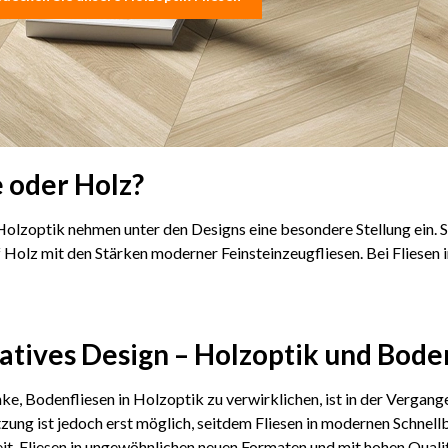
e oder Holz?
 Holzoptik nehmen unter den Designs eine besondere Stellung ein. Si
Holz mit den Stärken moderner Feinsteinzeugfliesen. Bei Fliesen i
atives Design – Holzoptik und Bode
e, Bodenfliesen in Holzoptik zu verwirklichen, ist in der Vergan
ung ist jedoch erst möglich, seitdem Fliesen in modernen Schnel
t, Fliesen in ungewöhnlichen neuen Formaten und mit hohen Quali