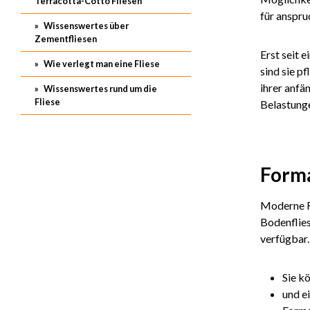
Terracotta-Cotto Fliesen
für anspru
Wissenswertes über
Zementfliesen
Erst seit 
Wie verlegt man eine Fliese
sind sie p
ihrer anfä
Wissenswertes rund um die
Fliese
Belastunge
Forma
Moderne Fe
Bodenflies
verfügbar.
Sie k
und e