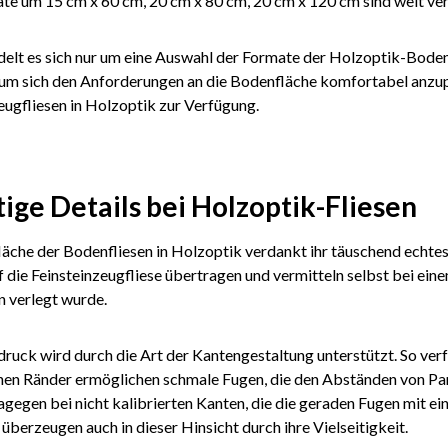
te um 15 cm x 60 cm, 20 cm x 80 cm, 20 cm x 120 cm sind weit ver
elt es sich nur um eine Auswahl der Formate der Holzoptik-Bodenf
, um sich den Anforderungen an die Bodenfläche komfortabel anzu
eugfliesen in Holzoptik zur Verfügung.
ige Details bei Holzoptik-Fliesen
äche der Bodenfliesen in Holzoptik verdankt ihr täuschend echte
 die Feinsteinzeugfliese übertragen und vermitteln selbst bei ein
 verlegt wurde.
druck wird durch die Art der Kantengestaltung unterstützt. So verf
nen Ränder ermöglichen schmale Fugen, die den Abständen von Pa
agegen bei nicht kalibrierten Kanten, die die geraden Fugen mit ein
überzeugen auch in dieser Hinsicht durch ihre Vielseitigkeit.