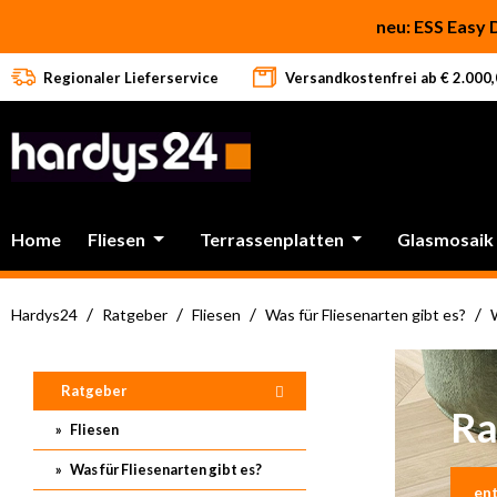
 Hauptinhalt springen
Zur Suche springen
Zur Hauptnavigation springen
neu: ESS Easy 
Regionaler Lieferservice
Versandkostenfrei ab € 2.000,0
Home
Fliesen
Terrassenplatten
Glasmosaik
/
/
/
/
Hardys24
Ratgeber
Fliesen
Was für Fliesenarten gibt es?
Ratgeber
Ra
Fliesen
Was für Fliesenarten gibt es?
ent