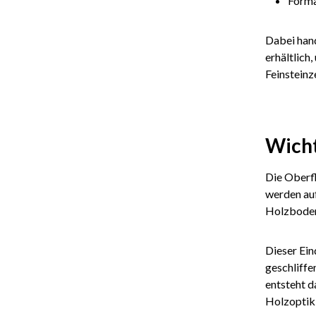
Forma
Dabei hand
erhältlich
Feinsteinz
Wicht
Die Oberfl
werden auf
Holzboden
Dieser Ein
geschliffe
entsteht d
Holzoptik 