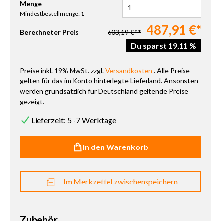
Produkt Anzahl: Gib den gewünschten Wert ein oder benutze die 
Menge
Mindestbestellmenge:
1
487,91 €*
Berechneter Preis
603,19 €**
Du sparst 19,11 %
Preise inkl. 19% MwSt. zzgl.
Versandkosten
. Alle Preise
gelten für das im Konto hinterlegte Lieferland. Ansonsten
werden grundsätzlich für Deutschland geltende Preise
gezeigt.
Lieferzeit: 5 -7 Werktage
In den Warenkorb
Im Merkzettel zwischenspeichern
Zubehör