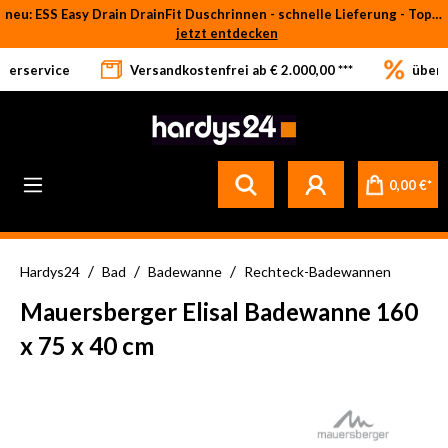
neu: ESS Easy Drain DrainFit Duschrinnen - schnelle Lieferung - Top-Preise
Zum Hauptinhalt springen
jetzt entdecken
eferservice
Versandkostenfrei ab € 2.000,00 ***
über 
0,00 €*
/
/
/
Hardys24
Bad
Badewanne
Rechteck-Badewannen
Mauersberger Elisal Badewanne 160
x 75 x 40 cm
Bildergalerie überspringen