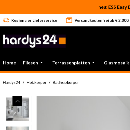
 Hauptinhalt springen
Zur Suche springen
Zur Hauptnavigation springen
neu: ESS Easy 
Regionaler Lieferservice
Versandkostenfrei ab € 2.000,0
Home
Fliesen
Terrassenplatten
Glasmosaik
/
/
Hardys24
Heizkörper
Badheizkörper
Bildergalerie überspringen