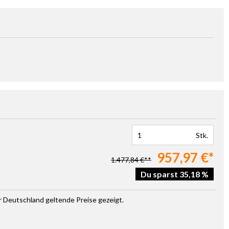
Stk.
957,97 €*
1.477,84 €**
Du sparst 35,18 %
ür Deutschland geltende Preise gezeigt.