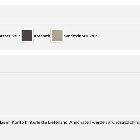
rz Struktur
Anthrazit
Sandstein Struktur
haltflächen um die Anzahl zu erhöhen oder zu reduzieren.
r das im Konto hinterlegte Lieferland. Ansonsten werden grundsätzlich f