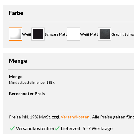
auswählen
Farbe
Weiß
Schwarz Matt
Weiß Matt
Graphit Schwa
Menge
Produkt Anzahl: Gib den gewünschten Wert ein oder benutze die Sc
Menge
Mindestbestellmenge:
1 Stk.
Berechneter Preis
Preise inkl. 19% MwSt. zzgl.
Versandkosten
. Alle Preise gelten fü
Versandkostenfrei
Lieferzeit: 5 -7 Werktage