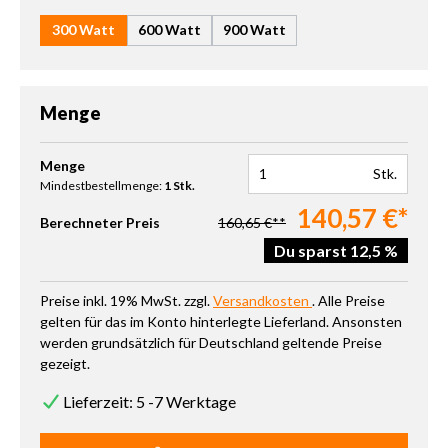
300 Watt
600 Watt
900 Watt
Menge
Produkt Anzahl: Gib den gewünschten Wert ein oder benutze die 
Menge
Stk.
Mindestbestellmenge:
1 Stk.
140,57 €*
Berechneter Preis
160,65 €**
Du sparst 12,5 %
Preise inkl. 19% MwSt. zzgl.
Versandkosten
. Alle Preise
gelten für das im Konto hinterlegte Lieferland. Ansonsten
werden grundsätzlich für Deutschland geltende Preise
gezeigt.
Lieferzeit: 5 -7 Werktage