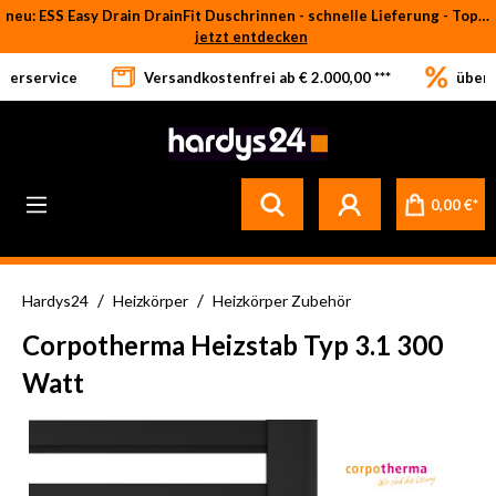
neu: ESS Easy Drain DrainFit Duschrinnen - schnelle Lieferung - Top-Preise
Zum Hauptinhalt springen
jetzt entdecken
eferservice
Versandkostenfrei ab € 2.000,00 ***
über 
Betrifft ausschließlich bei Bestellware-Fliesen: aufgrund der Werksferien in Italien und Spanien kommt es zu Verzögerungen bei der Verladung. Sämtliche Lagerware (sofort verfügbar) sowie alle anderen Produktgruppen versenden wir weiterhin regulär
0,00 €*
/
/
Hardys24
Heizkörper
Heizkörper Zubehör
Corpotherma Heizstab Typ 3.1 300
Watt
Bildergalerie überspringen