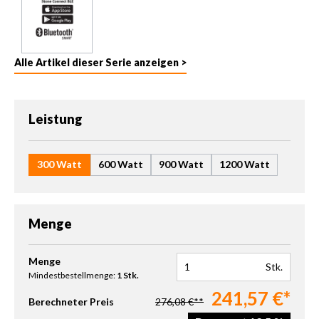
Alle Artikel dieser Serie anzeigen >
auswählen
Leistung
300 Watt
600 Watt
900 Watt
1200 Watt
Menge
Produkt Anzahl: Gib den gewünschten Wert ein oder benutze die 
Menge
Stk.
Mindestbestellmenge:
1 Stk.
241,57 €*
Berechneter Preis
276,08 €**