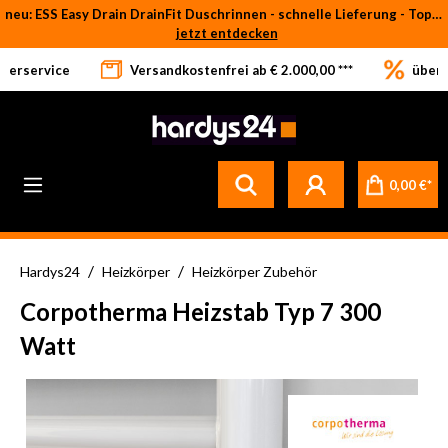
neu: ESS Easy Drain DrainFit Duschrinnen - schnelle Lieferung - Top-Preise
Zum Hauptinhalt springen
jetzt entdecken
eferservice
Versandkostenfrei ab € 2.000,00 ***
über 
Betrifft ausschließlich bei Bestellware-Fliesen: aufgrund der Werksferien in Italien und Spanien kommt es zu Verzögerungen bei der Verladung. Sämtliche Lagerware (sofort verfügbar) sowie alle anderen Produktgruppen versenden wir weiterhin regulär
0,00 €*
/
/
Hardys24
Heizkörper
Heizkörper Zubehör
Corpotherma Heizstab Typ 7 300
Watt
Bildergalerie überspringen