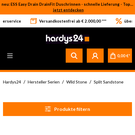
neu: ESS Easy Drain DrainFit Duschrinnen - schnelle Lieferung - Top-Preise
Zum Hauptinhalt springen
jetzt entdecken
eferservice
Versandkostenfrei ab € 2.000,00 ***
über 
0,00 €*
/
/
/
Hardys24
Hersteller Serien
Wild Stone
Split Sandstone
Produkte filtern