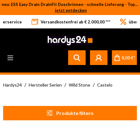
neu: ESS Easy Drain DrainFit Duschrinnen - schnelle Lieferung - Top-Preise
Zum Hauptinhalt springen
jetzt entdecken
eferservice
Versandkostenfrei ab € 2.000,00 ***
über 
0,00 €*
/
/
/
Hardys24
Hersteller Serien
Wild Stone
Castelo
Produkte filtern