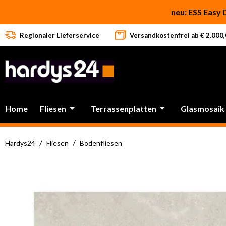
 Hauptinhalt springen
Zur Suche springen
Zur Hauptnavigation springen
neu: ESS Easy 
Regionaler Lieferservice
Versandkostenfrei ab € 2.000,0
Home
Fliesen
Terrassenplatten
Glasmosaik
/
/
Hardys24
Fliesen
Bodenfliesen
Bildergalerie überspringen