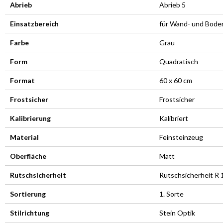
Abrieb
Abrieb 5
Einsatzbereich
für Wand- und Bode
Farbe
Grau
Form
Quadratisch
Format
60 x 60 cm
Frostsicher
Frostsicher
Kalibrierung
Kalibriert
Material
Feinsteinzeug
Oberfläche
Matt
Rutschsicherheit
Rutschsicherheit R 
Sortierung
1. Sorte
Stilrichtung
Stein Optik