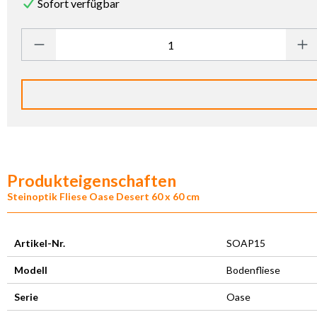
Sofort verfügbar
Produkt Anzahl: Gib den gewünschten Wert ein oder benutze die Sc
Produkteigenschaften
Steinoptik Fliese Oase Desert 60 x 60 cm
Artikel-Nr.
SOAP15
Modell
Bodenfliese
Serie
Oase