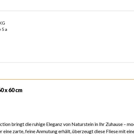
.KG
 5 a
0 x 60 cm
tion bringt die ruhige Eleganz von Naturstein in Ihr Zuhause – mode
eine zarte, feine Anmutung erhält, überzeugt diese Fliese mit ein