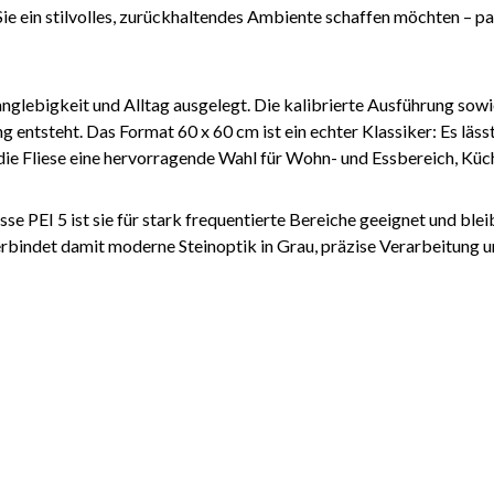
n Sie ein stilvolles, zurückhaltendes Ambiente schaffen möchten –
nglebigkeit und Alltag ausgelegt. Die kalibrierte Ausführung sowi
entsteht. Das Format 60 x 60 cm ist ein echter Klassiker: Es lässt
ie Fliese eine hervorragende Wahl für Wohn- und Essbereich, Küch
se PEI 5 ist sie für stark frequentierte Bereiche geeignet und bl
verbindet damit moderne Steinoptik in Grau, präzise Verarbeitung un