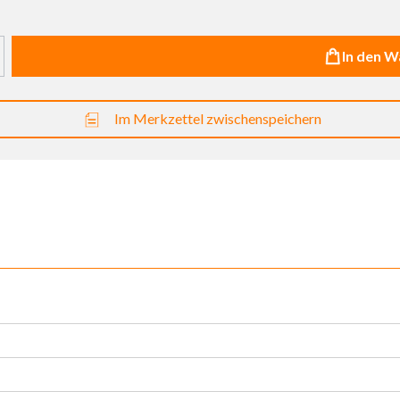
haltflächen um die Anzahl zu erhöhen oder zu reduzieren.
In den 
Im Merkzettel zwischenspeichern