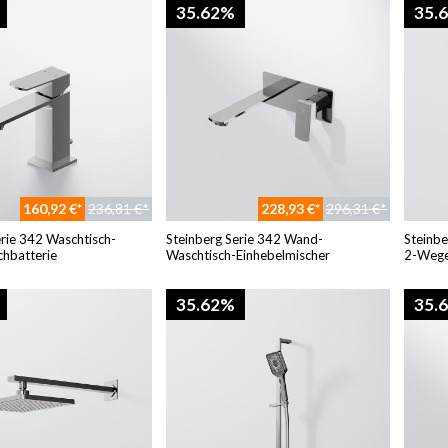
35.62%
35.
160,92 €*
236,81 €*
228,93 €*
296,31 €*
erie 342 Waschtisch-
Steinberg Serie 342 Wand-
Steinbe
chbatterie
Waschtisch-Einhebelmischer
2-Weg
35.62%
35.