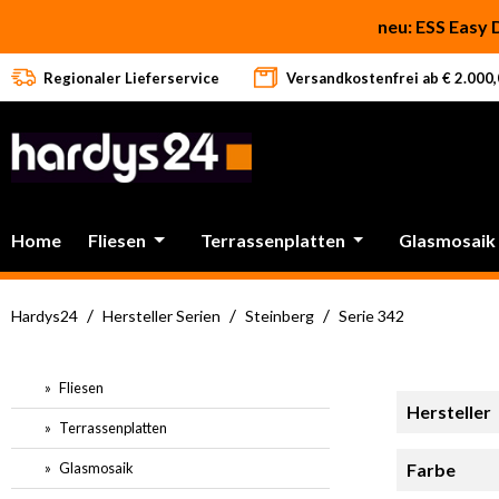
 Hauptinhalt springen
Zur Suche springen
Zur Hauptnavigation springen
neu: ESS Easy 
Regionaler Lieferservice
Versandkostenfrei ab € 2.000,0
Home
Fliesen
Terrassenplatten
Glasmosaik
/
/
/
Hardys24
Hersteller Serien
Steinberg
Serie 342
Fliesen
Hersteller
Terrassenplatten
Glasmosaik
Farbe