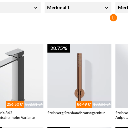
Merkmal 1
Mer
Merkmal 5
Mer
ung
YY-Farbe
Brei
28.75%
ieferbar
256,50 €*
332,01 €*
86,49 €*
183,86 €*
erie 342
Steinberg Stabhandbrausegarnitur
Steinbe
ischer hohe Variante
Aufput