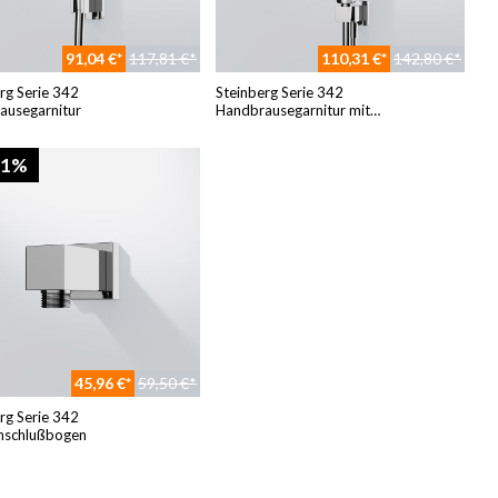
91,04 €*
117,81 €*
110,31 €*
142,80 €*
rg Serie 342
Steinberg Serie 342
ausegarnitur
Handbrausegarnitur mit
Brauseanschluß
61%
45,96 €*
59,50 €*
rg Serie 342
schlußbogen