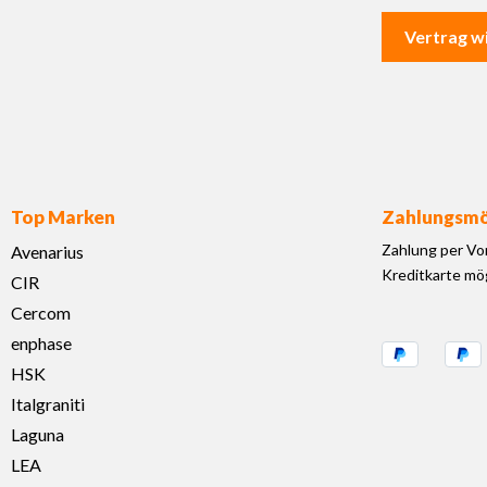
Vertrag w
Top Marken
Zahlungsmö
Zahlung per Vo
Avenarius
Kreditkarte mög
CIR
Cercom
enphase
HSK
Italgraniti
Laguna
LEA