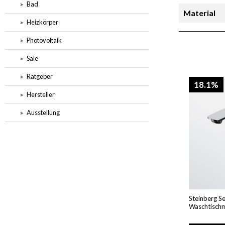
Bad
Material
Heizkörper
Merkmal 4
Photovoltaik
Sale
SB-Auslad
Ratgeber
18.1%
Sofort l
Hersteller
Ausstellung
Steinberg S
Waschtischm