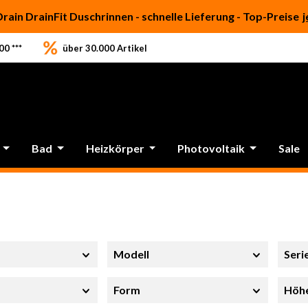
Drain DrainFit Duschrinnen - schnelle Lieferung - Top-Preise
j
0 ***
über 30.000 Artikel
Bad
Heizkörper
Photovoltaik
Sale
Modell
Seri
Form
Höh