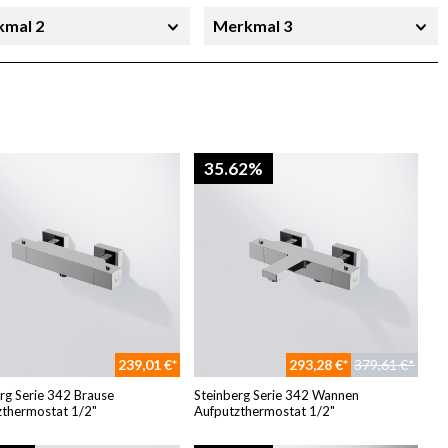
kmal 2
Merkmal 3
kmal 6
SB-Ausführung
te
Preis
35.62%
239,01 €*
293,28 €*
379,61 €*
rg Serie 342 Brause
Steinberg Serie 342 Wannen
zthermostat 1/2"
Aufputzthermostat 1/2"