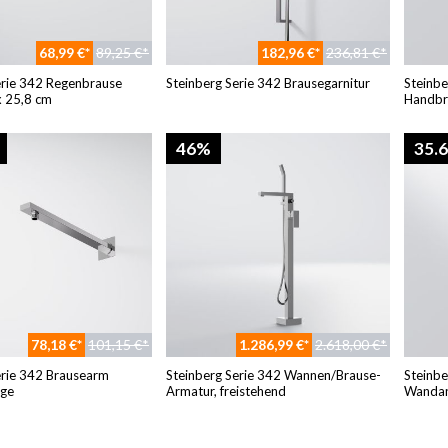
68,99 €*
89,25 €*
182,96 €*
236,81 €*
erie 342 Regenbrause
Steinberg Serie 342 Brausegarnitur
Steinbe
 25,8 cm
Handbr
46%
35.
78,18 €*
101,15 €*
1.286,99 €*
2.618,00 €*
erie 342 Brausearm
Steinberg Serie 342 Wannen/Brause-
Steinbe
ge
Armatur, freistehend
Wandan