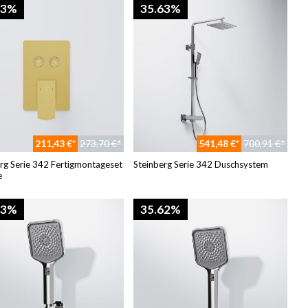
63%
35.63%
211,43 €*
273,70 €*
541,48 €*
700,91 €*
rg Serie 342 Fertigmontageset
Steinberg Serie 342 Duschsystem
e
63%
35.62%