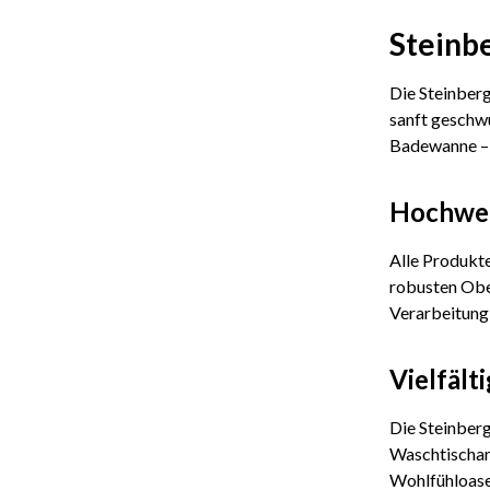
Steinb
Die Steinberg
sanft geschw
Badewanne – d
Hochwer
Alle Produkte
robusten Obe
Verarbeitung 
Vielfält
Die Steinberg
Waschtischarm
Wohlfühloase