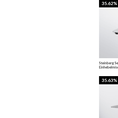
35.62%
Steinberg S
Einhebelmis
35.63%