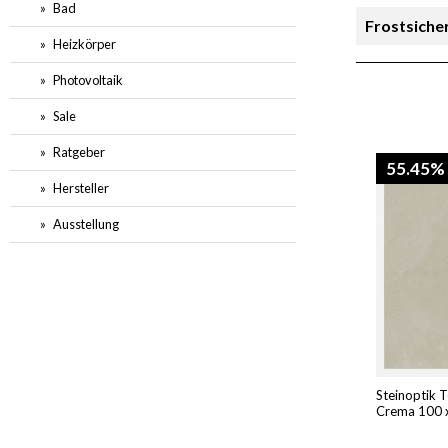
Bad
Frostsiche
Heizkörper
Rutschsich
Photovoltaik
Sale
Preis
Ratgeber
55.45%
Hersteller
Ausstellung
Steinoptik T
Crema 100 