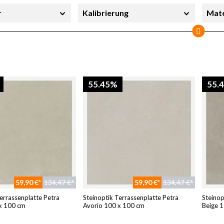
r
Kalibrierung
Mate
erheit
Sortierung
Stil
Sofort lieferbar
55.45%
55.
59,90 €*
134,47 €*
59,90 €*
134,47 €*
errassenplatte Petra
Steinoptik Terrassenplatte Petra
Steinop
x 100 cm
Avorio 100 x 100 cm
Beige 