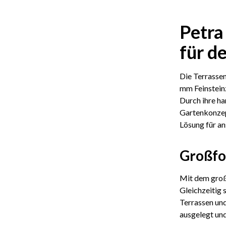
Petra
für d
Die Terrassen
mm Feinsteinz
Durch ihre ha
Gartenkonzep
Lösung für a
Großfo
Mit dem großz
Gleichzeitig 
Terrassen und
ausgelegt und