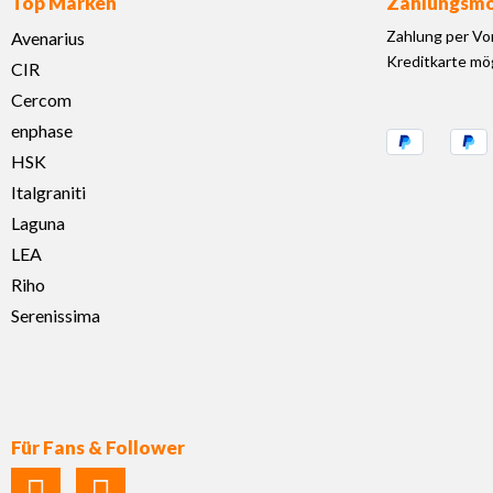
Top Marken
Zahlungsmö
Zahlung per Vo
Avenarius
Kreditkarte mög
CIR
Cercom
enphase
HSK
Italgraniti
Laguna
LEA
Riho
Serenissima
Für Fans & Follower