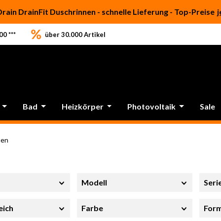
Drain DrainFit Duschrinnen - schnelle Lieferung - Top-Preise
j
0 ***
über 30.000 Artikel
Bad
Heizkörper
Photovoltaik
Sale
ten
Modell
Seri
eich
Farbe
For