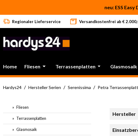
 Hauptinhalt springen
Zur Suche springen
Zur Hauptnavigation springen
neu: ESS Easy 
Regionaler Lieferservice
Versandkostenfrei ab € 2.000,0
Home
Fliesen
Terrassenplatten
Glasmosaik
/
/
/
Hardys24
Hersteller Serien
Serenissima
Petra Terrassenplat
Fliesen
Hersteller
Terrassenplatten
Glasmosaik
Einsatzber