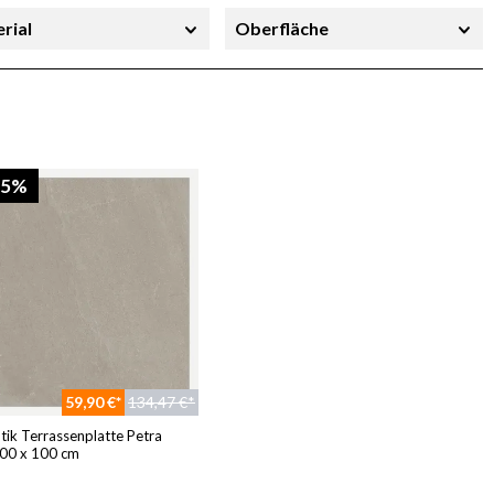
rial
Oberfläche
richtung
Stärke
45%
59,90 €*
134,47 €*
tik Terrassenplatte Petra
100 x 100 cm