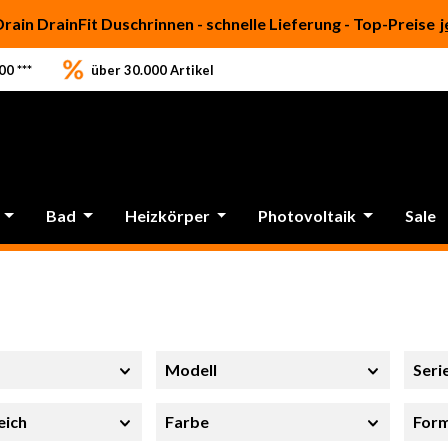
Drain DrainFit Duschrinnen - schnelle Lieferung - Top-Preise
j
0 ***
über 30.000 Artikel
Bad
Heizkörper
Photovoltaik
Sale
Modell
Seri
eich
Farbe
For