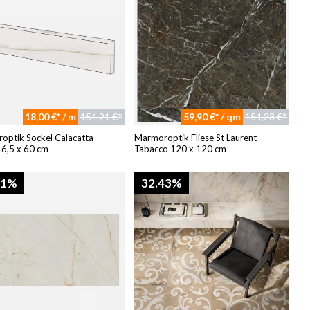
18,00 €* / m
154,21 €*
59,90 €* / qm
154,23 €*
optik Sockel Calacatta
Marmoroptik Fliese St Laurent
 6,5 x 60 cm
Tabacco 120 x 120 cm
41%
32.43%