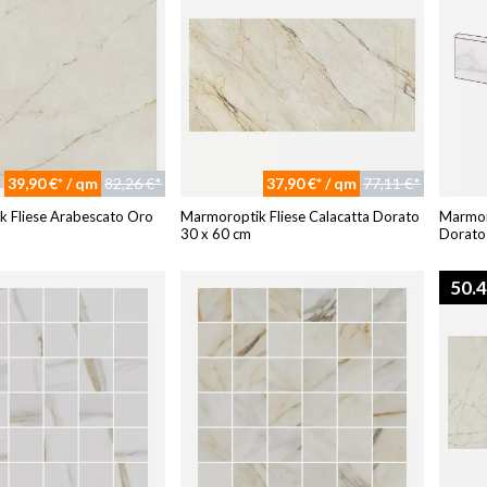
39,90 €* / qm
82,26 €*
37,90 €* / qm
77,11 €*
 Fliese Arabescato Oro
Marmoroptik Fliese Calacatta Dorato
Marmor
30 x 60 cm
Dorato
50.