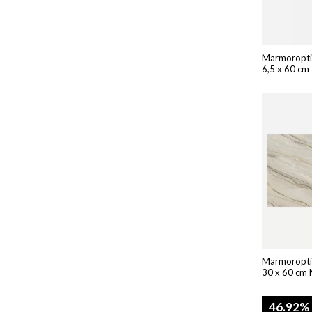
Marmoroptik
6,5 x 60 cm
Marmoroptik
30 x 60 cm 
46.92%