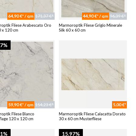
64,90 €* / qm
171,37 €*
44,90 €* / qm
96,39 €*
optik Fliese Arabescato Oro
Marmoroptik Fliese Grigio Minerale
0 x 120 cm
Silk 60 x 60 cm
07%
59,90 €* / qm
154,23 €*
5,00 €*
ptik Fliese Bianco
Marmoroptik Fliese Calacatta Dorato
lage 120 x 120 cm
30 x 60 cm Musterfliese
81%
15.97%