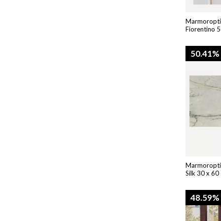
Marmoroptik
Fiorentino 5
50.41%
Marmoroptik
Silk 30 x 60
48.59%