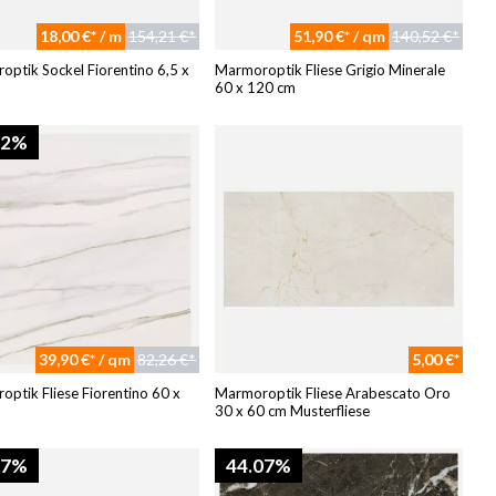
18,00 €* / m
154,21 €*
51,90 €* / qm
140,52 €*
ptik Sockel Fiorentino 6,5 x
Marmoroptik Fliese Grigio Minerale
60 x 120 cm
62%
39,90 €* / qm
82,26 €*
5,00 €*
ptik Fliese Fiorentino 60 x
Marmoroptik Fliese Arabescato Oro
30 x 60 cm Musterfliese
97%
44.07%