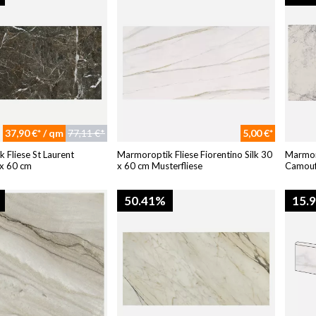
37,90 €* / qm
77,11 €*
5,00 €*
 Fliese St Laurent
Marmoroptik Fliese Fiorentino Silk 30
Marmoro
x 60 cm
x 60 cm Musterfliese
Camouf
50.41%
15.