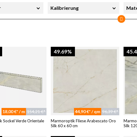
r
Kalibrierung
Mate
erheit
Sortierung
Stil
Sofort lieferbar
49.69%
45.
18,00 €* / m
154,21 €*
44,90 €* / qm
96,39 €*
 Sockel Verde Orientale
Marmoroptik Fliese Arabescato Oro
Marmoro
Silk 60 x 60 cm
Silk 12