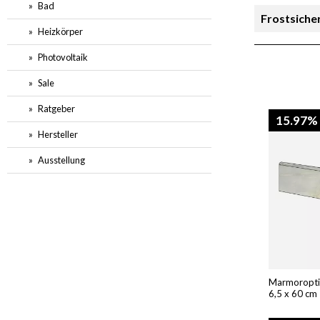
Bad
Frostsiche
Heizkörper
Rutschsich
Photovoltaik
Sale
Preis
Ratgeber
15.97%
Hersteller
Ausstellung
Marmoroptik
6,5 x 60 cm