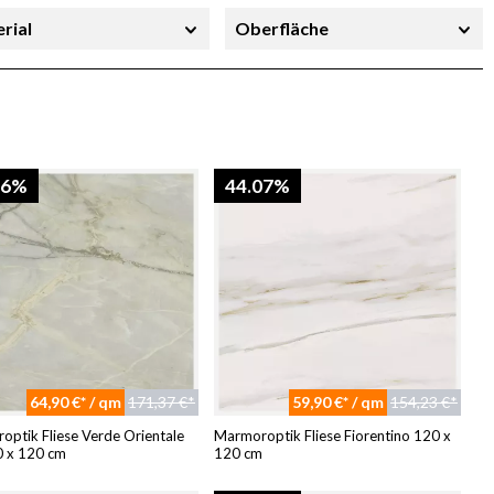
rial
Oberfläche
richtung
Stärke
46%
44.07%
64,90 €* / qm
171,37 €*
59,90 €* / qm
154,23 €*
ptik Fliese Verde Orientale
Marmoroptik Fliese Fiorentino 120 x
0 x 120 cm
120 cm