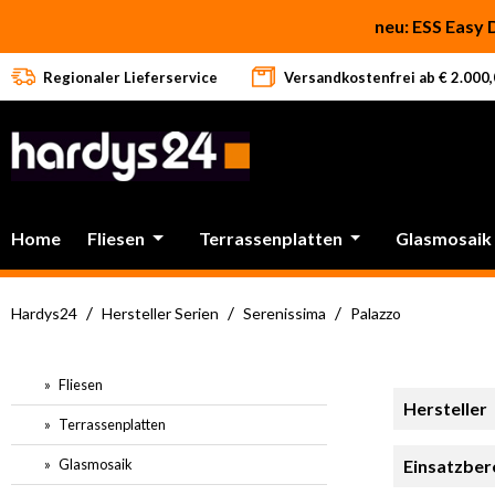
 Hauptinhalt springen
Zur Suche springen
Zur Hauptnavigation springen
neu: ESS Easy 
Regionaler Lieferservice
Versandkostenfrei ab € 2.000,0
Home
Fliesen
Terrassenplatten
Glasmosaik
/
/
/
Hardys24
Hersteller Serien
Serenissima
Palazzo
Fliesen
Hersteller
Terrassenplatten
Glasmosaik
Einsatzber