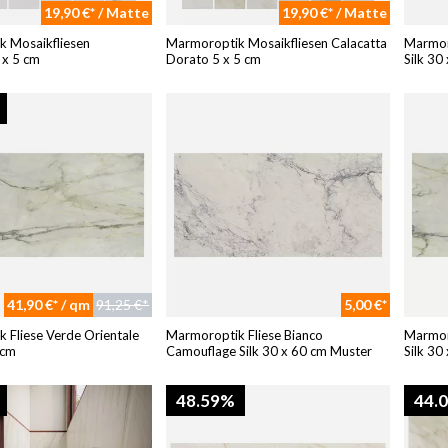
19,90 €* / Matte
19,90 €* / Matte
 Mosaikfliesen
Marmoroptik Mosaikfliesen Calacatta
Marmor
 x 5 cm
Dorato 5 x 5 cm
Silk 30
41,90 €* / qm
91,25 €*
5,00 €*
 Fliese Verde Orientale
Marmoroptik Fliese Bianco
Marmoro
 cm
Camouflage Silk 30 x 60 cm Muster
Silk 30
48.59%
44.