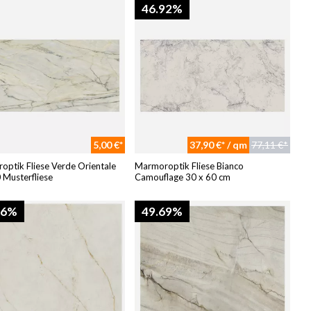
46.92%
5,00 €*
37,90 €* / qm
77,11 €*
ptik Fliese Verde Orientale
Marmoroptik Fliese Bianco
 Musterfliese
Camouflage 30 x 60 cm
46%
49.69%