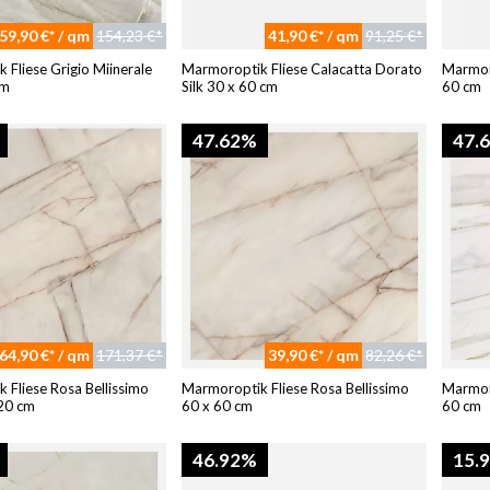
59,90 €* / qm
154,23 €*
41,90 €* / qm
91,25 €*
 Fliese Grigio Miinerale
Marmoroptik Fliese Calacatta Dorato
Marmoro
cm
Silk 30 x 60 cm
60 cm
47.62%
47.
64,90 €* / qm
171,37 €*
39,90 €* / qm
82,26 €*
 Fliese Rosa Bellissimo
Marmoroptik Fliese Rosa Bellissimo
Marmoro
120 cm
60 x 60 cm
60 cm
46.92%
15.