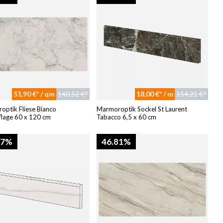
51,90 €* / qm
140,52 €*
18,00 €* / m
154,21 €*
ptik Fliese Bianco
Marmoroptik Sockel St Laurent
lage 60 x 120 cm
Tabacco 6,5 x 60 cm
97%
46.81%