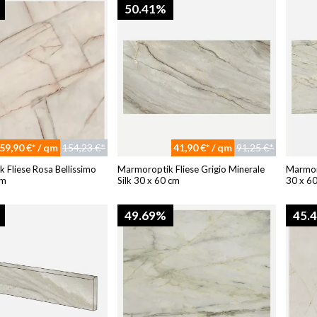
50.41%
59,90 €* / qm
154,23 €*
41,90 €* / qm
91,25 €*
 Fliese Rosa Bellissimo
Marmoroptik Fliese Grigio Minerale
Marmoro
cm
Silk 30 x 60 cm
30 x 60
49.69%
45.