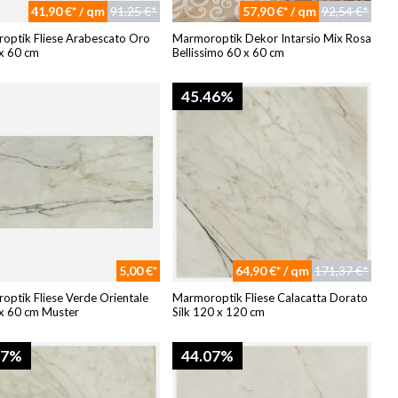
41,90 €* / qm
91,25 €*
57,90 €* / qm
92,54 €*
optik Fliese Arabescato Oro
Marmoroptik Dekor Intarsio Mix Rosa
 x 60 cm
Bellissimo 60 x 60 cm
45.46%
5,00 €*
64,90 €* / qm
171,37 €*
ptik Fliese Verde Orientale
Marmoroptik Fliese Calacatta Dorato
 x 60 cm Muster
Silk 120 x 120 cm
07%
44.07%