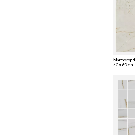
Marmoroptik
60 x 60 cm