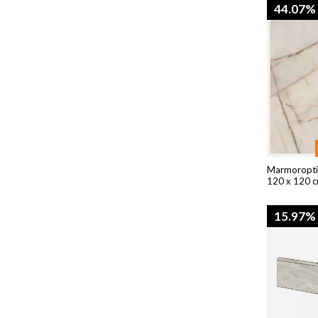
44.07%
Marmoroptik
120 x 120 
15.97%