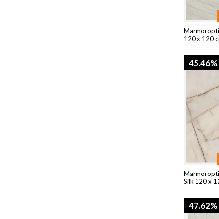
Marmoroptik
120 x 120 
45.46%
Marmoroptik
Silk 120 x 
47.62%