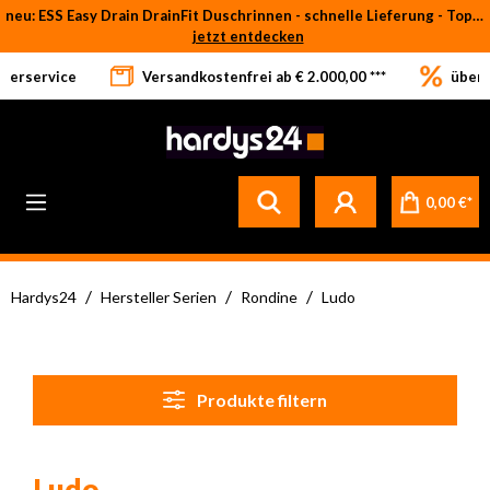
neu: ESS Easy Drain DrainFit Duschrinnen - schnelle Lieferung - Top-Preise
Zum Hauptinhalt springen
jetzt entdecken
eferservice
Versandkostenfrei ab € 2.000,00 ***
über 
Betrifft ausschließlich bei Bestellware-Fliesen: aufgrund der Werksferien in Italien und Spanien kommt es zu Verzögerungen bei der Verladung. Sämtliche Lagerware (sofort verfügbar) sowie alle anderen Produktgruppen versenden wir weiterhin regulär
0,00 €*
/
/
/
Hardys24
Hersteller Serien
Rondine
Ludo
Produkte filtern
Ludo