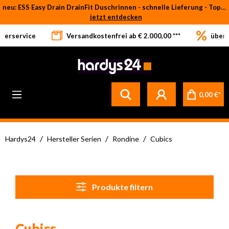
neu: ESS Easy Drain DrainFit Duschrinnen - schnelle Lieferung - Top-Preise
Zum Hauptinhalt springen
jetzt entdecken
eferservice
Versandkostenfrei ab € 2.000,00 ***
über 
Betrifft ausschließlich bei Bestellware-Fliesen: aufgrund der Werksferien in Italien und Spanien kommt es zu Verzögerungen bei der Verladung. Sämtliche Lagerware (sofort verfügbar) sowie alle anderen Produktgruppen versenden wir weiterhin regulär
0,00 €*
/
/
/
Hardys24
Hersteller Serien
Rondine
Cubics
Produkte filtern
Cubics