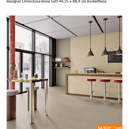
Revigres Omnistone Bone Soft 44,35 x 88,9 cm Bodenfliese
56,90 €* / qm