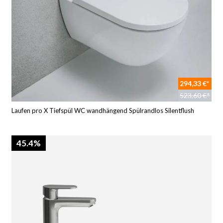
294,33 €*
523,60 €*
Laufen pro X Tiefspül WC wandhängend Spülrandlos Silentflush
45.4%