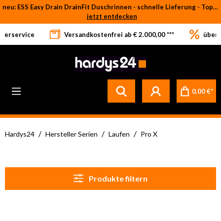
neu: ESS Easy Drain DrainFit Duschrinnen - schnelle Lieferung - Top-Preise
Zum Hauptinhalt springen
jetzt entdecken
eferservice
Versandkostenfrei ab € 2.000,00 ***
über 
Betrifft ausschließlich bei Bestellware-Fliesen: aufgrund der Werksferien in Italien und Spanien kommt es zu Verzögerungen bei der Verladung. Sämtliche Lagerware (sofort verfügbar) sowie alle anderen Produktgruppen versenden wir weiterhin regulär
0,00 €*
/
/
/
Hardys24
Hersteller Serien
Laufen
Pro X
Produkte filtern