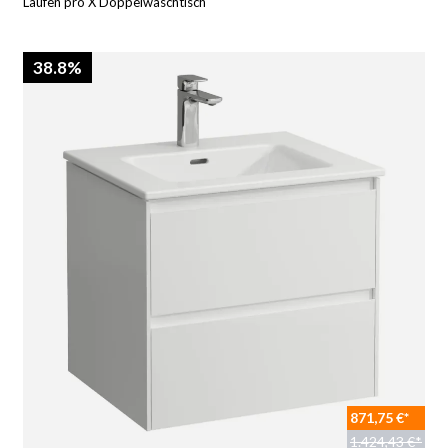
Laufen pro X Doppelwaschtisch
38.8%
871,75 €*
1.424,43 €*