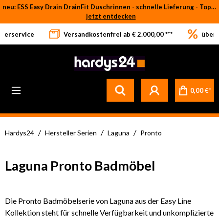
neu: ESS Easy Drain DrainFit Duschrinnen - schnelle Lieferung - Top-Preise
Zum Hauptinhalt springen
jetzt entdecken
eferservice
Versandkostenfrei ab € 2.000,00 ***
über 
Betrifft ausschließlich bei Bestellware-Fliesen: aufgrund der Werksferien in Italien und Spanien kommt es zu Verzögerungen bei der Verladung. Sämtliche Lagerware (sofort verfügbar) sowie alle anderen Produktgruppen versenden wir weiterhin regulär
0,00 €*
/
/
/
Hardys24
Hersteller Serien
Laguna
Pronto
Laguna Pronto Badmöbel
Die Pronto Badmöbelserie von Laguna aus der Easy Line
Kollektion steht für schnelle Verfügbarkeit und unkomplizierte