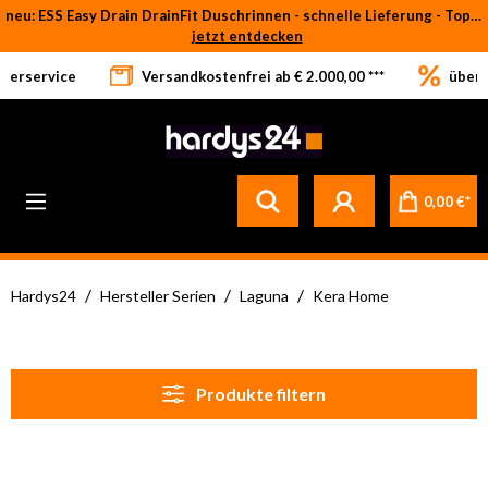
neu: ESS Easy Drain DrainFit Duschrinnen - schnelle Lieferung - Top-Preise
Zum Hauptinhalt springen
jetzt entdecken
eferservice
Versandkostenfrei ab € 2.000,00 ***
über 
0,00 €*
/
/
/
Hardys24
Hersteller Serien
Laguna
Kera Home
Produkte filtern