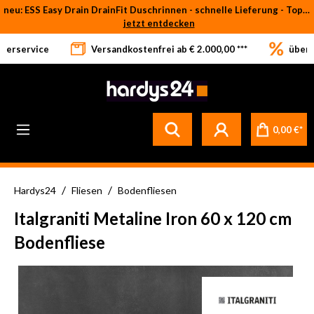
neu: ESS Easy Drain DrainFit Duschrinnen - schnelle Lieferung - Top-Preise
Zum Hauptinhalt springen
jetzt entdecken
eferservice
Versandkostenfrei ab € 2.000,00 ***
über 
0,00 €*
/
/
Hardys24
Fliesen
Bodenfliesen
Italgraniti Metaline Iron 60 x 120 cm
Bodenfliese
Bildergalerie überspringen