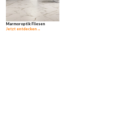
Marmoroptik Fliesen
Jetzt entdecken
→
Unsere beliebtesten Ratgeber-Themen
Zementschleier entfernen
→
Fliesen entfernen
→
Bodenfliesen verlegen
→
Wandfliesen verlegen
→
Hohlraumfreie Verlegung
→
Fliesen auf Fußbodenheizung verlegen
→
Wir sind für Sie da