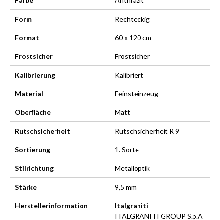
Farbe
Anthrazit
Form
Rechteckig
Format
60 x 120 cm
Frostsicher
Frostsicher
Kalibrierung
Kalibriert
Material
Feinsteinzeug
Oberfläche
Matt
Rutschsicherheit
Rutschsicherheit R 9
Sortierung
1. Sorte
Stilrichtung
Metalloptik
Stärke
9,5 mm
Herstellerinformation
Italgraniti
ITALGRANITI GROUP S.p.A