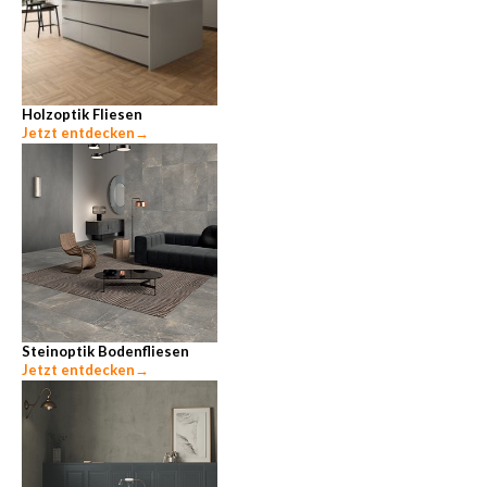
Holzoptik Fliesen
Jetzt entdecken
→
Steinoptik Bodenfliesen
Jetzt entdecken
→