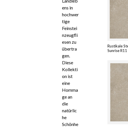
Landleb
ens in
hochwer
tige
Feinstei
nzeugfli
esen zu
Rustikale St
übertra
Sunrise R11
gen.
Diese
Kollekti
on ist
eine
Homma
ge an
die
natürlic
he
Schönhe