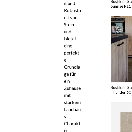
Rustikale St
it und
Sunrise R11
Robusth
eit von
Stein
und
bietet
eine
perfekt
e
Grundla
ge für
ein
Zuhause
Rustikale St
Thunder 60
mit
starkem
Landhau
s
Charakt
er.