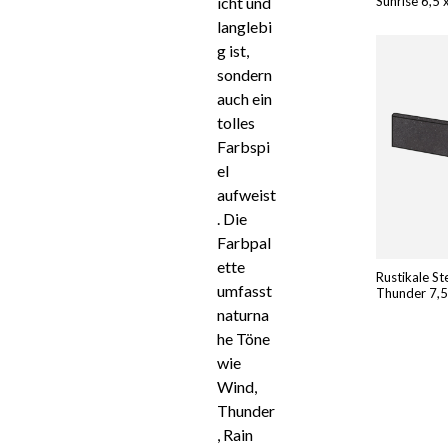
icht und
Sunrise 6,5 
langlebi
g ist,
sondern
auch ein
tolles
Farbspi
el
aufweist
. Die
Farbpal
ette
Rustikale St
umfasst
Thunder 7,5
naturna
he Töne
wie
Wind,
Thunder
, Rain