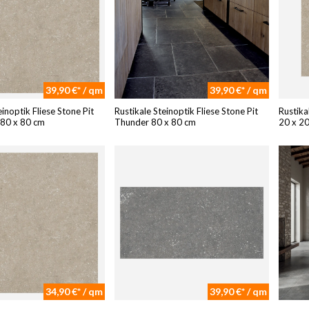
39,90 €* / qm
39,90 €* / qm
einoptik Fliese Stone Pit
Rustikale Steinoptik Fliese Stone Pit
Rustika
 80 x 80 cm
Thunder 80 x 80 cm
20 x 2
34,90 €* / qm
39,90 €* / qm