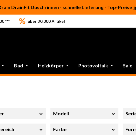
Drain DrainFit Duschrinnen - schnelle Lieferung - Top-Preise
j
0 ***
über 30.000 Artikel
Bad
Heizkörper
Photovoltaik
Sale
er
Modell
Seri
ereich
Farbe
For