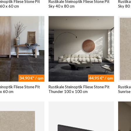
einoptik Fliese Stone Pit
Rustikale Steinoptik Fliese Stone Pit
Rustika
 60 x 60 cm
Sky 40 x 80 cm
Sky 80
34,90 €* / qm
44,95 €* / qm
einoptik Fliese Stone Pit
Rustikale Steinoptik Fliese Stone Pit
Rustika
 x 60 cm
Thunder 100 x 100 cm
Sunris