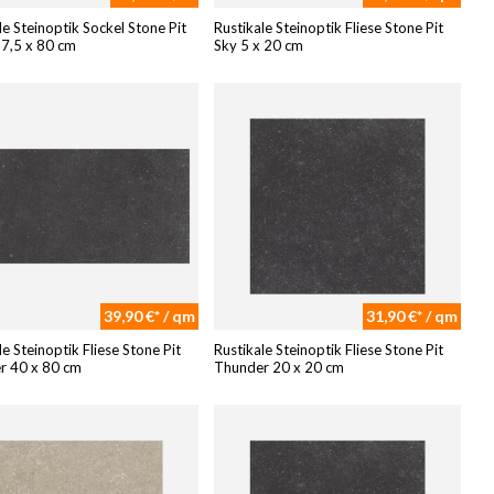
le Steinoptik Sockel Stone Pit
Rustikale Steinoptik Fliese Stone Pit
 7,5 x 80 cm
Sky 5 x 20 cm
39,90 €* / qm
31,90 €* / qm
le Steinoptik Fliese Stone Pit
Rustikale Steinoptik Fliese Stone Pit
r 40 x 80 cm
Thunder 20 x 20 cm