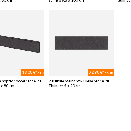
x 60 cm
Sunrise 6,5 x 100 cm
Sunrise
18,00 €* / m
72,90 €* / qm
einoptik Sockel Stone Pit
Rustikale Steinoptik Fliese Stone Pit
 x 80 cm
Thunder 5 x 20 cm