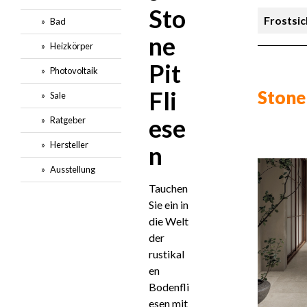
Sto
Frostsic
Bad
ne
Heizkörper
Rutschsi
Pit
Photovoltaik
Preis
Fli
Stone
Sale
ese
Ratgeber
Hersteller
n
Ausstellung
Tauchen
Sie ein in
die Welt
der
rustikal
en
Bodenfli
esen mit