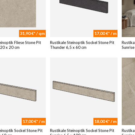
31,90 €* / qm
17,00 €* / m
einoptik Fliese Stone Pit
Rustikale Steinoptik Sockel Stone Pit
Rustika
 20 x 20 cm
Thunder 6,5 x 60 cm
Sunrise
17,00 €* / m
18,00 €* / m
einoptik Sockel Stone Pit
Rustikale Steinoptik Sockel Stone Pit
Rustika