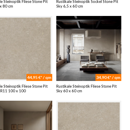
le Steinoptik Fliese Stone Pit
Rustikale Steinoptik Sockel Stone Pit
 x 80 cm
Sky 6,5 x 60 cm
44,95 €* / qm
34,90 €* / qm
le Steinoptik Fliese Stone Pit
Rustikale Steinoptik Fliese Stone Pit
e R11 100 x 100
Sky 60 x 60 cm