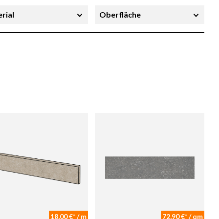
rial
Oberfläche
richtung
Stärke
18,00 €* / m
72,90 €* / qm