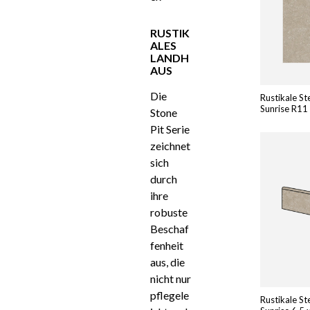
RUSTIK
ALES
LANDH
AUS
Die
Rustikale St
Sunrise R11
Stone
Pit Serie
zeichnet
sich
durch
ihre
robuste
Beschaf
fenheit
aus, die
nicht nur
pflegele
Rustikale St