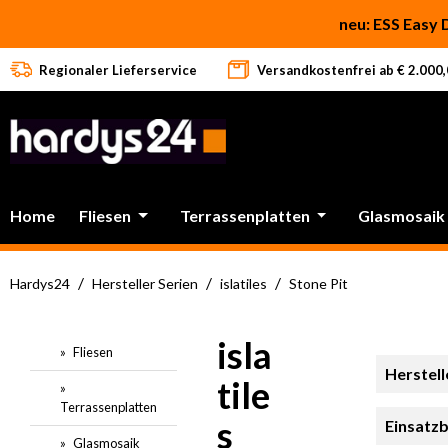
 Hauptinhalt springen
Zur Suche springen
Zur Hauptnavigation springen
neu: ESS Easy 
Regionaler Lieferservice
Versandkostenfrei ab € 2.000,0
Home
Fliesen
Terrassenplatten
Glasmosaik
/
/
/
Hardys24
Hersteller Serien
islatiles
Stone Pit
isla
Fliesen
Herstell
tile
Terrassenplatten
s
Einsatzb
Glasmosaik