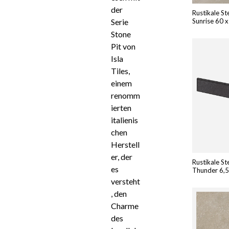
der
Rustikale St
Serie
Sunrise 60 
Stone
Pit von
Isla
Tiles,
einem
renomm
ierten
italienis
chen
Herstell
er, der
Rustikale St
es
Thunder 6,5
versteht
, den
Charme
des