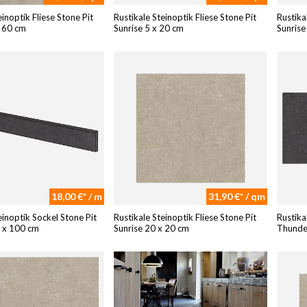
einoptik Fliese Stone Pit
Rustikale Steinoptik Fliese Stone Pit
Rustika
x 60 cm
Sunrise 5 x 20 cm
Sunrise
18,00 €* / m
31,90 €* / qm
einoptik Sockel Stone Pit
Rustikale Steinoptik Fliese Stone Pit
Rustika
 x 100 cm
Sunrise 20 x 20 cm
Thunde