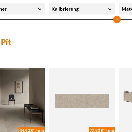
her
Kalibrierung
Mate
cherheit
Sortierung
Stil
Sofort lieferbar
 Pit
34,90 €* / qm
72,90 €* / qm