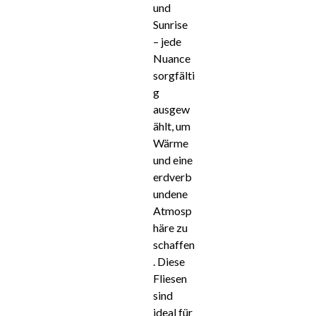
und
Sunrise
– jede
Nuance
sorgfälti
g
ausgew
ählt, um
Wärme
und eine
erdverb
undene
Atmosp
häre zu
schaffen
. Diese
Fliesen
sind
ideal für