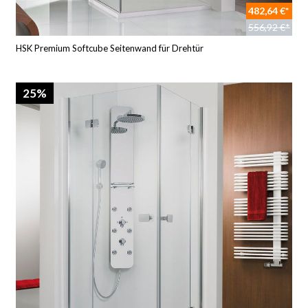
482,64 €*
556,92 €*
HSK Premium Softcube Seitenwand für Drehtür
25%