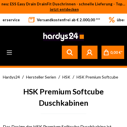
neu: ESS Easy Drain DrainFit Duschrinnen - schnelle Lieferung - Top-Preise
Zum Hauptinhalt springen
jetzt entdecken
eferservice
Versandkostenfrei ab € 2.000,00 ***
über 
Betrifft ausschließlich bei Bestellware-Fliesen: aufgrund der Werksferien in Italien und Spanien kommt es zu Verzögerungen bei der Verladung. Sämtliche Lagerware (sofort verfügbar) sowie alle anderen Produktgruppen versenden wir weiterhin regulär
0,00 €*
/
/
/
Hardys24
Hersteller Serien
HSK
HSK Premium Softcube
HSK Premium Softcube
Duschkabinen
Das Design der HSK Premium Softcube Duschkabine ist