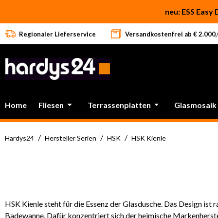
 Hauptinhalt springen
Zur Suche springen
Zur Hauptnavigation springen
neu: ESS Easy 
Regionaler Lieferservice
Versandkostenfrei ab € 2.000,0
Home
Fliesen
Terrassenplatten
Glasmosaik
/
/
/
Hardys24
Hersteller Serien
HSK
HSK Kienle
HSK Kienle steht für die Essenz der Glasdusche. Das Design ist
Badewanne. Dafür konzentriert sich der heimische Markenherstel