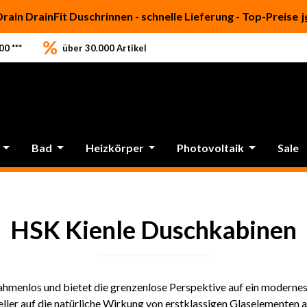
Drain DrainFit Duschrinnen - schnelle Lieferung - Top-Preise
j
0 ***
über 30.000 Artikel
Bad
Heizkörper
Photovoltaik
Sale
HSK Kienle Duschkabinen
 rahmenlos und bietet die grenzenlose Perspektive auf ein modern
ler auf die natürliche Wirkung von erstklassigen Glaselementen 