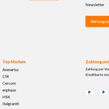
Newsletter
Vertrag w
Top Marken
Zahlungsmö
Zahlung per Vo
Avenarius
Kreditkarte mög
CIR
Cercom
enphase
HSK
Italgraniti