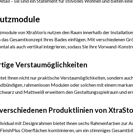
etail – sie sind ein Statement für stilvolles Wohnen und bieten ei
utzmodule
module von XtraStoris nutzen den Raum innerhalb der Installation
n das Gesamtkonzept Ihres Bades einfügen. Mit verschiedenen Grö
ntal als auch vertikal integrieren, sodass Sie Ihre Vorwand-Kons
tige Verstaumöglichkeiten
etet Ihnen nicht nur praktische Verstaumöglichkeiten, sondern auc
dbündigen, rahmenlosen Modulen oder solchen mit einem markant
hwarz und Mattweiß erweitern den Gestaltungsspielraum und ermögl
verschiedenen Produktlinien von XtraStor
dividual mit Designrahmen bietet Ihnen sechs Rahmenfarben zur Au
 FinishPlus Oberflächen kombinieren, um ein stimmiges Gesamtbil