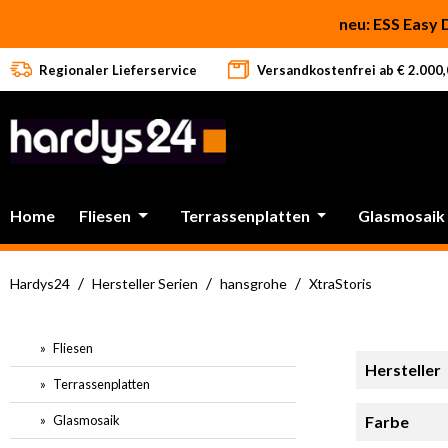
 Hauptinhalt springen
Zur Suche springen
Zur Hauptnavigation springen
neu: ESS Easy 
Regionaler Lieferservice
Versandkostenfrei ab € 2.000,0
Home
Fliesen
Terrassenplatten
Glasmosaik
/
/
/
Hardys24
Hersteller Serien
hansgrohe
XtraStoris
Fliesen
Hersteller
Terrassenplatten
Glasmosaik
Farbe