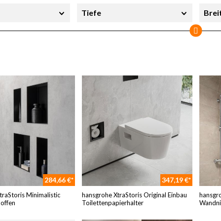
Tiefe
Brei
ieferbar
284,66 €*
347,19 €*
raStoris Minimalistic
hansgrohe XtraStoris Original Einbau
hansgro
offen
Toilettenpapierhalter
Wandni