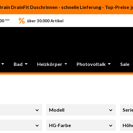
Drain DrainFit Duschrinnen - schnelle Lieferung - Top-Preise
j
0 ***
über 30.000 Artikel
Bad
Heizkörper
Photovoltaik
Sale
Modell
Seri
HG-Farbe
Höh