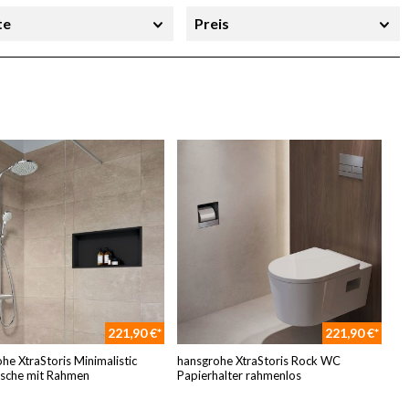
te
Preis
221,90 €*
221,90 €*
he XtraStoris Minimalistic
hansgrohe XtraStoris Rock WC
sche mit Rahmen
Papierhalter rahmenlos