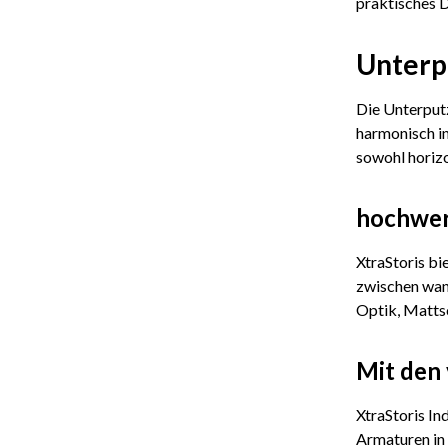
praktisches D
Unterp
Die Unterputz
harmonisch i
sowohl horizo
hochwer
XtraStoris bi
zwischen wan
Optik, Mattsc
Mit den 
XtraStoris In
Armaturen in