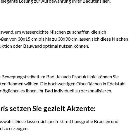
ne elegante Lösung zur Aufbewahrung Ihrer Badutensilien.
swand, um wasserdichte Nischen zu schaffen, die sich
ßen von 30x15 cm bis hin zu 30x90 cm lassen sich diese Nischen
truktion oder Bauwand optimal nutzen können.
h Bewegungsfreiheit im Bad. Je nach Produktlinie können Sie
en Rahmen wählen. Die hochwertigen Oberflächen in Edelstahl
ichen es Ihnen, Ihr Bad individuell zu personalisieren.
is setzen Sie gezielt Akzente:
swahl. Diese lassen sich perfekt mit hansgrohe Brausen und
d zu erzeugen.