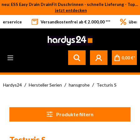
neu: ESS Easy Drain DrainFit Duschrinnen - schnelle Lieferung - Top-Preise
Zum Hauptinhalt springen
jetzt entdecken
eferservice
Versandkostenfrei ab € 2.000,00 ***
über 
0,00 €*
/
/
/
Hardys24
Hersteller Serien
hansgrohe
Tecturis S
Produkte filtern
Tecturis S