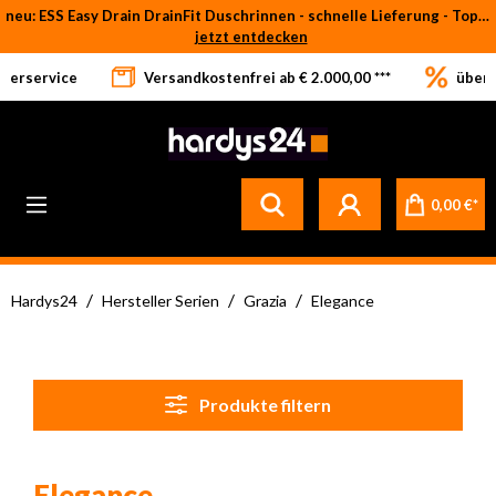
neu: ESS Easy Drain DrainFit Duschrinnen - schnelle Lieferung - Top-Preise
Zum Hauptinhalt springen
jetzt entdecken
eferservice
Versandkostenfrei ab € 2.000,00 ***
über 
0,00 €*
/
/
/
Hardys24
Hersteller Serien
Grazia
Elegance
Produkte filtern
Elegance