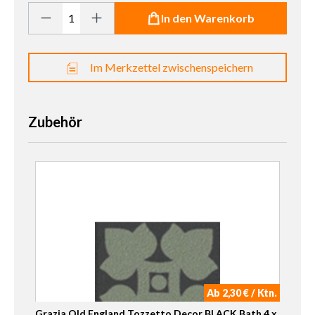
Produkt Anzahl: Gib den gewünschten Wert ein oder benutze die 
In den Warenkorb
Im Merkzettel zwischenspeichern
Zubehör
Ab 2,30 € / Ktn.
Grazia Old England Tozzetto Decor BLACK Bath 4 x