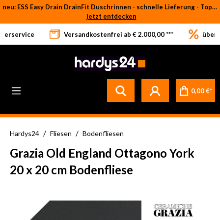
neu: ESS Easy Drain DrainFit Duschrinnen - schnelle Lieferung - Top-Preise
Zum Hauptinhalt springen
jetzt entdecken
eferservice
Versandkostenfrei ab € 2.000,00 ***
über 
Betrifft ausschließlich bei Bestellware-Fliesen: aufgrund der Werksferien in Italien und Spanien kommt es zu Verzögerungen bei der Verladung. Sämtliche Lagerware (sofort verfügbar) sowie alle anderen Produktgruppen versenden wir weiterhin regulär
0,00 €*
/
/
Hardys24
Fliesen
Bodenfliesen
Grazia Old England Ottagono York
20 x 20 cm Bodenfliese
Bildergalerie überspringen