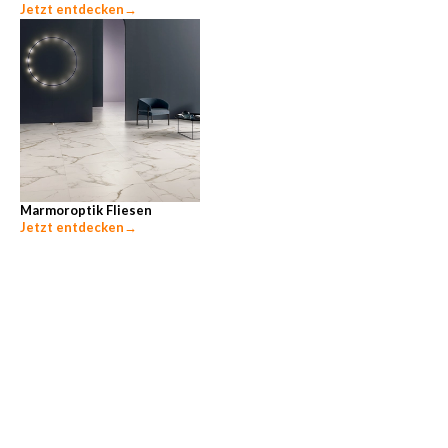
Jetzt entdecken
→
Marmoroptik Fliesen
Jetzt entdecken
→
Unsere beliebtesten Ratgeber-Themen
Zementschleier entfernen
→
Fliesen entfernen
→
Bodenfliesen verlegen
→
Wandfliesen verlegen
→