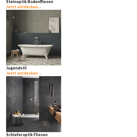
Steinoptik Bodenfliesen
Jetzt entdecken
→
Jugendstil
Jetzt entdecken
→
Schieferoptik Fliesen