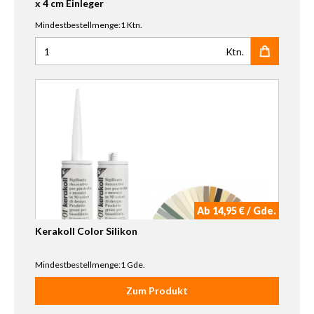
x 4 cm Einleger
Mindestbestellmenge:1 Ktn.
Ktn.
Anzahl für Grazia Old England Tozzetto Decor BLACK Dov
Ab 14,95 € / Gde.
Kerakoll Color Silikon
Mindestbestellmenge:1 Gde.
Zum Produkt