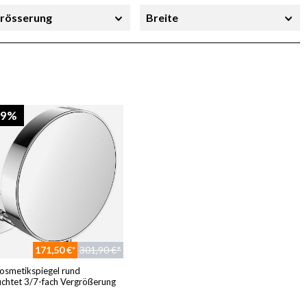
rösserung
Breite
19%
171,50 €*
301,90 €*
osmetikspiegel rund
chtet 3/7-fach Vergrößerung