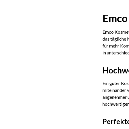
Emco 
Emco Kosmeti
das tägliche 
für mehr Komf
in unterschie
Hochwe
Ein guter Ko
miteinander v
angenehmer un
hochwertigem
Perfekte