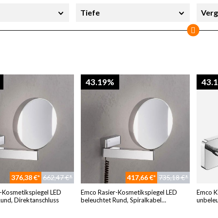
Tiefe
Verg
Sofort lieferbar
43.19%
43.
376,38 €*
662,47 €*
417,66 €*
735,18 €*
-Kosmetikspiegel LED
Emco Rasier-Kosmetikspiegel LED
Emco K
Rund, Direktanschluss
beleuchtet Rund, Spiralkabel
unbeleu
109506018