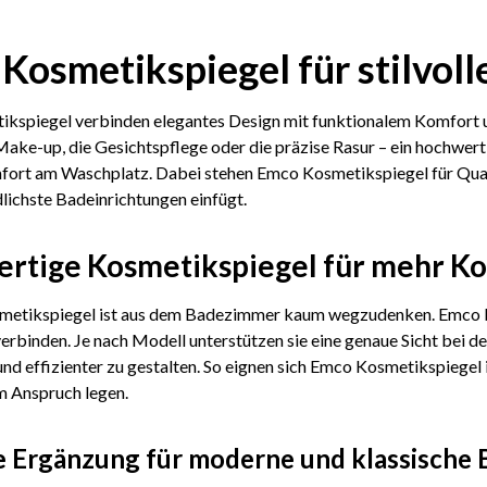
Kosmetikspiegel für stilvol
kspiegel verbinden elegantes Design mit funktionalem Komfort u
Make-up, die Gesichtspflege oder die präzise Rasur – ein hochwert
ort am Waschplatz. Dabei stehen Emco Kosmetikspiegel für Qualitä
dlichste Badeinrichtungen einfügt.
rtige Kosmetikspiegel für mehr Ko
smetikspiegel ist aus dem Badezimmer kaum wegzudenken. Emco bi
erbinden. Je nach Modell unterstützen sie eine genaue Sicht bei de
d effizienter zu gestalten. So eignen sich Emco Kosmetikspiegel i
 Anspruch legen.
 Ergänzung für moderne und klassische B