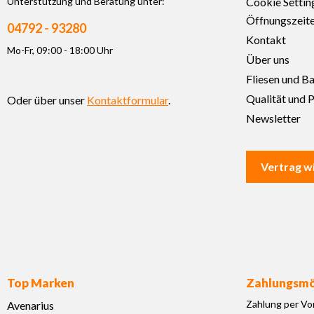
Unterstützung und Beratung unter:
Cookie Settin
Öffnungszeit
04792 - 93280
Kontakt
Mo-Fr, 09:00 - 18:00 Uhr
Über uns
Fliesen und B
Qualität und P
Oder über unser
Kontaktformular
.
Newsletter
Vertrag w
Top Marken
Zahlungsmö
Zahlung per Vo
Avenarius