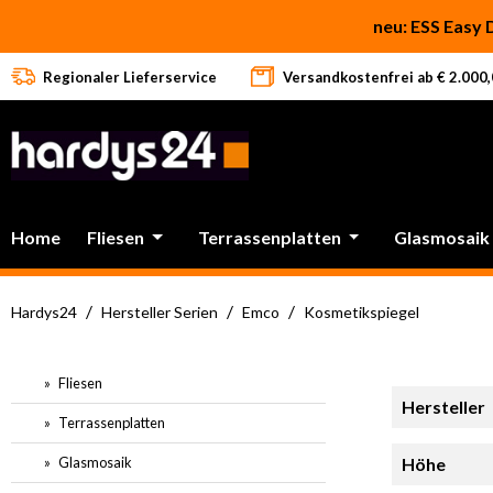
 Hauptinhalt springen
Zur Suche springen
Zur Hauptnavigation springen
neu: ESS Easy 
Regionaler Lieferservice
Versandkostenfrei ab € 2.000,0
Home
Fliesen
Terrassenplatten
Glasmosaik
/
/
/
Hardys24
Hersteller Serien
Emco
Kosmetikspiegel
Fliesen
Hersteller
Terrassenplatten
Glasmosaik
Höhe