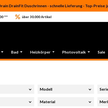
Drain DrainFit Duschrinnen - schnelle Lieferung - Top-Preise
j
0 ***
über 30.000 Artikel
Bad
Heizkörper
Photovoltaik
Sale
Modell
Seri
Material
Mer