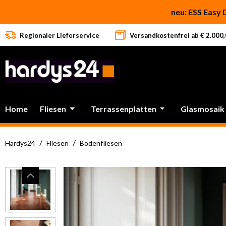
 Hauptinhalt springen
Zur Suche springen
Zur Hauptnavigation springen
neu: ESS Easy 
Regionaler Lieferservice
Versandkostenfrei ab € 2.000,0
Home
Fliesen
Terrassenplatten
Glasmosaik
/
/
Hardys24
Fliesen
Bodenfliesen
Bildergalerie überspringen