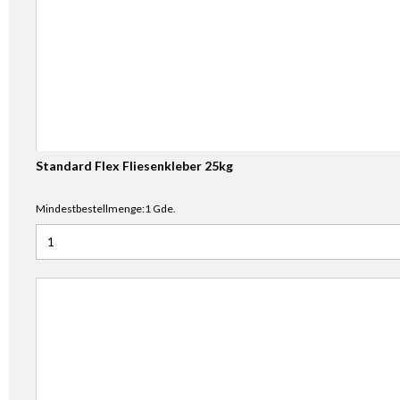
Standard Flex Fliesenkleber 25kg
Mindestbestellmenge:1 Gde.
Anzahl für Standard Flex Fliesenkleber 25kg