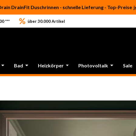
Drain DrainFit Duschrinnen - schnelle Lieferung - Top-Preise
j
0 ***
über 30.000 Artikel
Bad
Heizkörper
Photovoltaik
Sale