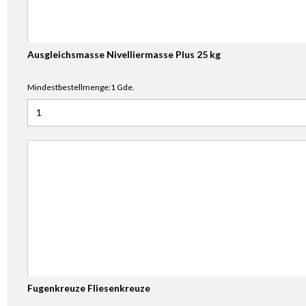
Ausgleichsmasse Nivelliermasse Plus 25 kg
Mindestbestellmenge:1 Gde.
Anzahl für Ausgleichsmasse Nivelliermasse Plus 25 kg
Fugenkreuze Fliesenkreuze