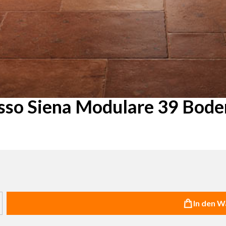
sso Siena Modulare 39 Bode
haltflächen um die Anzahl zu erhöhen oder zu reduzieren.
In den 