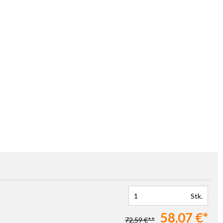
Stk.
58,07 €*
72,59 €**