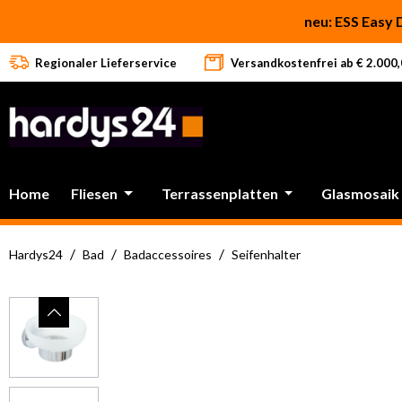
 Hauptinhalt springen
Zur Suche springen
Zur Hauptnavigation springen
neu: ESS Easy 
Regionaler Lieferservice
Versandkostenfrei ab € 2.000,0
Home
Fliesen
Terrassenplatten
Glasmosaik
/
/
/
Hardys24
Bad
Badaccessoires
Seifenhalter
Bildergalerie überspringen