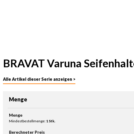
BRAVAT Varuna Seifenhalte
Alle Artikel dieser Serie anzeigen >
Menge
Produkt Anzahl: Gib den gewünschten Wert ein oder benutze die Sc
Menge
Mindestbestellmenge:
1 Stk.
Berechneter Preis