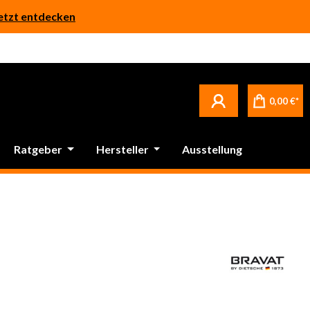
etzt entdecken
Betrifft ausschließlich bei Bestellware-Fliesen: aufgrund der Werksferien in Italien und Spanien kommt es zu Verzögerungen bei der Verladung. Sämtliche Lagerware (sofort verfügbar) sowie alle anderen Produktgruppen versenden wir weiterhin regulär
0,00 €*
Ratgeber
Hersteller
Ausstellung