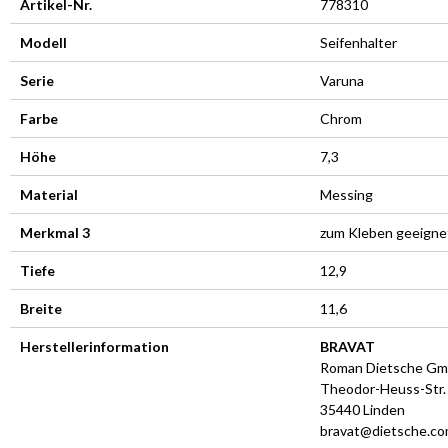
Artikel-Nr.
778310
Modell
Seifenhalter
Serie
Varuna
Farbe
Chrom
Höhe
7,3
Material
Messing
Merkmal 3
zum Kleben geeigne
Tiefe
12,9
Breite
11,6
Herstellerinformation
BRAVAT
Roman Dietsche G
Theodor-Heuss-Str.
35440 Linden
bravat@dietsche.c