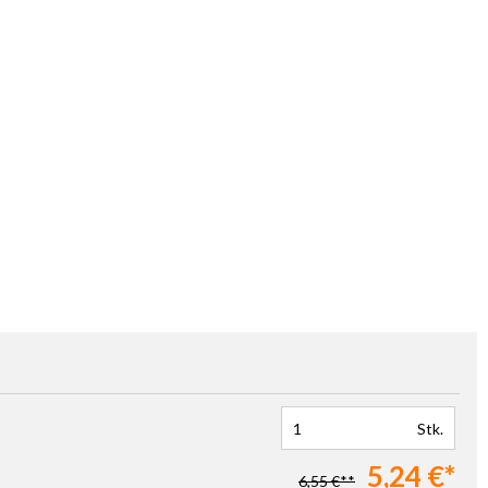
Stk.
5,24 €*
6,55 €**