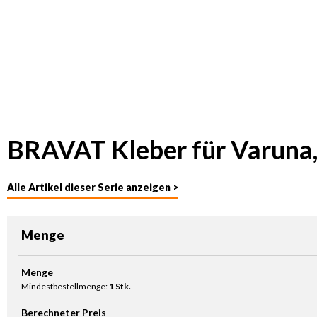
BRAVAT Kleber für Varuna
Alle Artikel dieser Serie anzeigen >
Menge
Produkt Anzahl: Gib den gewünschten Wert ein oder benutze die Sc
Menge
Mindestbestellmenge:
1 Stk.
Berechneter Preis