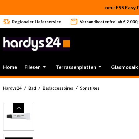
 Hauptinhalt springen
Zur Suche springen
Zur Hauptnavigation springen
neu: ESS Easy 
Regionaler Lieferservice
Versandkostenfrei ab € 2.000,0
Home
Fliesen
Terrassenplatten
Glasmosaik
/
/
/
Hardys24
Bad
Badaccessoires
Sonstiges
Bildergalerie überspringen