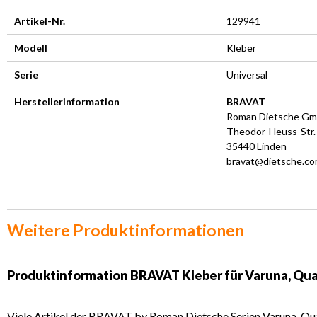
Artikel-Nr.
129941
Modell
Kleber
Serie
Universal
Herstellerinformation
BRAVAT
Roman Dietsche G
Theodor-Heuss-Str.
35440 Linden
bravat@dietsche.c
Weitere Produktinformationen
Produktinformation
BRAVAT Kleber für Varuna, Qu
Viele Artikel der BRAVAT by Roman Dietsche Serien Varuna, Quar