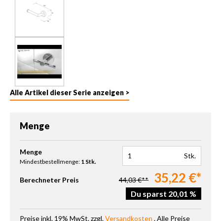
Alle Artikel dieser Serie anzeigen >
Menge
Produkt Anzahl: Gib den gewünschten Wert ein oder benutze die 
Menge
Stk.
Mindestbestellmenge:
1 Stk.
35,22 €*
Berechneter Preis
44,03 €**
Du sparst 20,01 %
Preise inkl. 19% MwSt. zzgl.
Versandkosten
. Alle Preise