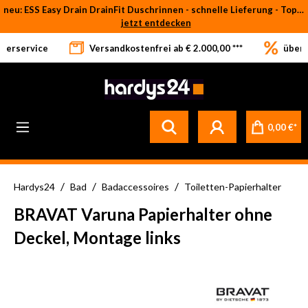
neu: ESS Easy Drain DrainFit Duschrinnen - schnelle Lieferung - Top-Preise
Zum Hauptinhalt springen
jetzt entdecken
eferservice
Versandkostenfrei ab € 2.000,00 ***
über 
Betrifft ausschließlich bei Bestellware-Fliesen: aufgrund der Werksferien in Italien und Spanien kommt es zu Verzögerungen bei der Verladung. Sämtliche Lagerware (sofort verfügbar) sowie alle anderen Produktgruppen versenden wir weiterhin regulär
0,00 €*
/
/
/
Hardys24
Bad
Badaccessoires
Toiletten-Papierhalter
BRAVAT Varuna Papierhalter ohne
Deckel, Montage links
Bildergalerie überspringen