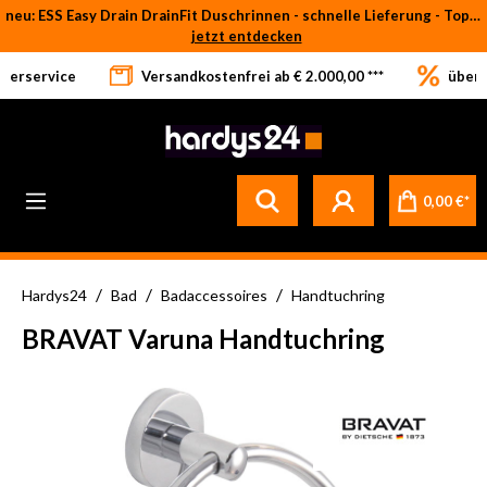
neu: ESS Easy Drain DrainFit Duschrinnen - schnelle Lieferung - Top-Preise
Zum Hauptinhalt springen
jetzt entdecken
eferservice
Versandkostenfrei ab € 2.000,00 ***
über 
Betrifft ausschließlich bei Bestellware-Fliesen: aufgrund der Werksferien in Italien und Spanien kommt es zu Verzögerungen bei der Verladung. Sämtliche Lagerware (sofort verfügbar) sowie alle anderen Produktgruppen versenden wir weiterhin regulär
0,00 €*
/
/
/
Hardys24
Bad
Badaccessoires
Handtuchring
BRAVAT Varuna Handtuchring
Bildergalerie überspringen