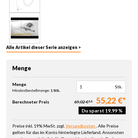
Alle Artikel dieser Serie anzeigen >
Menge
Produkt Anzahl: Gib den gewünschten Wert ein oder benutze die 
Menge
Stk.
Mindestbestellmenge:
1 Stk.
55,22 €*
Berechneter Preis
69,02 €**
Du sparst 19,99 %
Preise inkl. 19% MwSt. zzgl.
Versandkosten
. Alle Preise
gelten für das im Konto hinterlegte Lieferland. Ansonsten