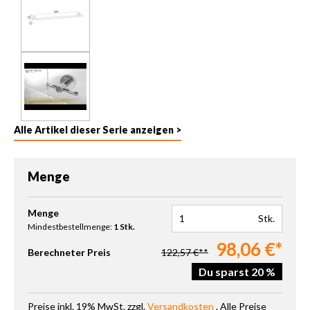
Alle Artikel dieser Serie anzeigen >
Menge
Produkt Anzahl: Gib den gewünschten Wert ein oder benutze die 
Menge
Stk.
Mindestbestellmenge:
1 Stk.
98,06 €*
Berechneter Preis
122,57 €**
Du sparst 20 %
Preise inkl. 19% MwSt. zzgl.
Versandkosten
. Alle Preise