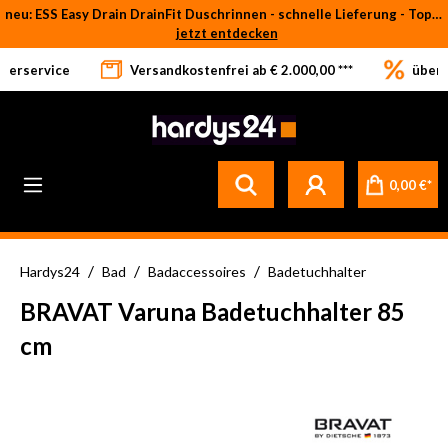
neu: ESS Easy Drain DrainFit Duschrinnen - schnelle Lieferung - Top-Preise
Zum Hauptinhalt springen
jetzt entdecken
eferservice
Versandkostenfrei ab € 2.000,00 ***
über 
0,00 €*
/
/
/
Hardys24
Bad
Badaccessoires
Badetuchhalter
BRAVAT Varuna Badetuchhalter 85
cm
Bildergalerie überspringen