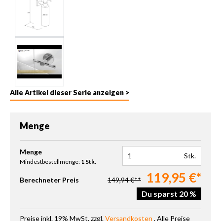
Alle Artikel dieser Serie anzeigen >
Menge
Produkt Anzahl: Gib den gewünschten Wert ein oder benutze die 
Menge
Stk.
Mindestbestellmenge:
1 Stk.
119,95 €*
Berechneter Preis
149,94 €**
Du sparst 20 %
Preise inkl. 19% MwSt. zzgl.
Versandkosten
. Alle Preise