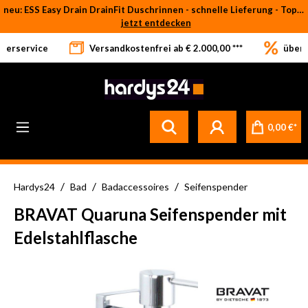
neu: ESS Easy Drain DrainFit Duschrinnen - schnelle Lieferung - Top-Preise
Zum Hauptinhalt springen
jetzt entdecken
eferservice
Versandkostenfrei ab € 2.000,00 ***
über 
0,00 €*
/
/
/
Hardys24
Bad
Badaccessoires
Seifenspender
BRAVAT Quaruna Seifenspender mit
Edelstahlflasche
Bildergalerie überspringen