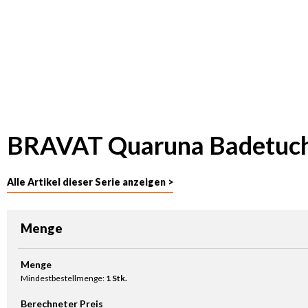
BRAVAT Quaruna Badetuchh
Alle Artikel dieser Serie anzeigen >
Menge
Produkt Anzahl: Gib den gewünschten Wert ein oder benutze die Sc
Menge
Mindestbestellmenge:
1 Stk.
Berechneter Preis