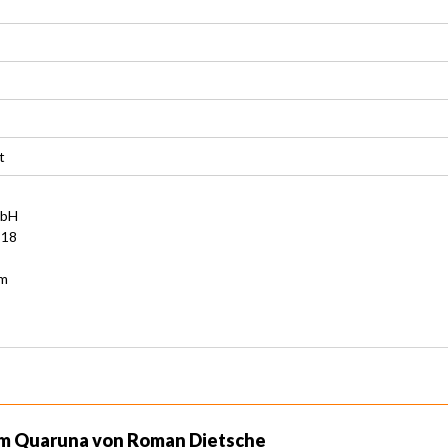
t
mbH
 18
om
cm Quaruna von Roman Dietsche