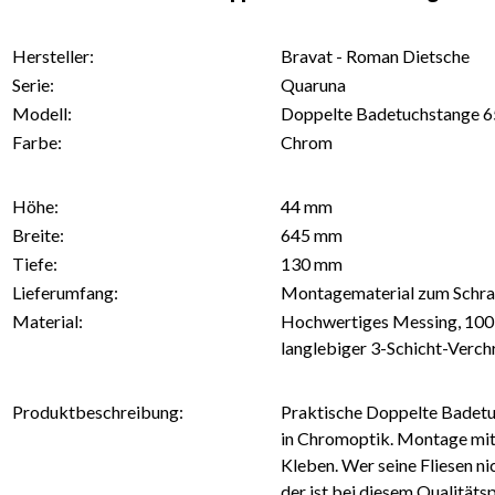
Hersteller:
Bravat - Roman Dietsche
Serie:
Quaruna
Modell:
Doppelte Badetuchstange 6
Farbe:
Chrom
Höhe:
44 mm
Breite:
645 mm
Tiefe:
130 mm
Lieferumfang:
Montagematerial zum Schr
Material:
Hochwertiges Messing, 100 
langlebiger 3-Schicht-Verc
Produktbeschreibung:
Praktische Doppelte Badet
in Chromoptik. Montage mi
Kleben. Wer seine Fliesen n
der ist bei diesem Qualität