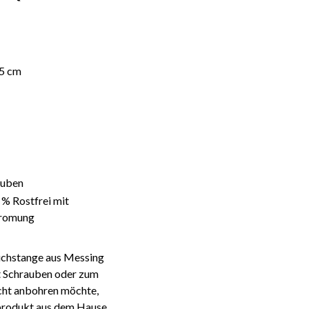
5 cm
auben
% Rostfrei mit
hromung
uchstange aus Messing
t Schrauben oder zum
icht anbohren möchte,
sprodukt aus dem Hause