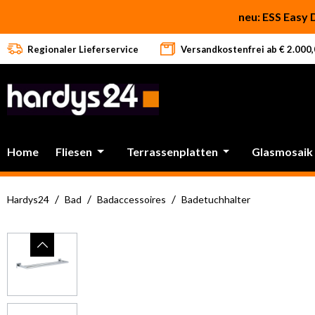
 Hauptinhalt springen
Zur Suche springen
Zur Hauptnavigation springen
neu: ESS Easy 
Regionaler Lieferservice
Versandkostenfrei ab € 2.000,0
Home
Fliesen
Terrassenplatten
Glasmosaik
/
/
/
Hardys24
Bad
Badaccessoires
Badetuchhalter
Bildergalerie überspringen