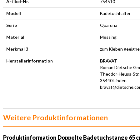
Artikel-Nr.
754510
Modell
Badetuchhalter
Serie
Quaruna
Material
Messing
Merkmal 3
zum Kleben geeigne
Herstellerinformation
BRAVAT
Roman Dietsche G
Theodor-Heuss-Str.
35440 Linden
bravat@dietsche.c
Weitere Produktinformationen
Produktinformation Doppelte Badetuchstange 65 