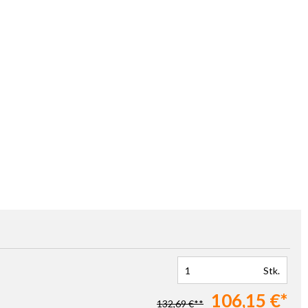
Stk.
106,15 €*
132,69 €**