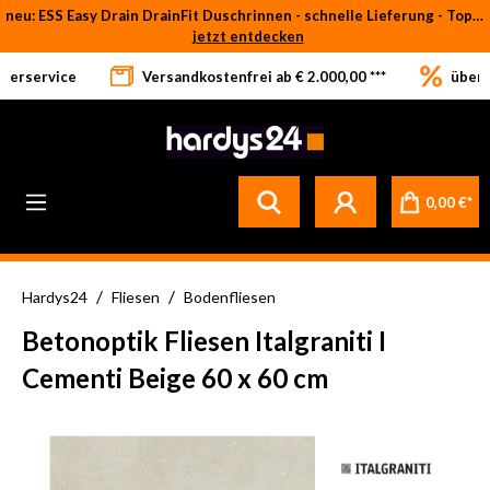
neu: ESS Easy Drain DrainFit Duschrinnen - schnelle Lieferung - Top-Preise
Zum Hauptinhalt springen
jetzt entdecken
eferservice
Versandkostenfrei ab € 2.000,00 ***
über 
0,00 €*
/
/
Hardys24
Fliesen
Bodenfliesen
Betonoptik Fliesen Italgraniti I
Cementi Beige 60 x 60 cm
Bildergalerie überspringen