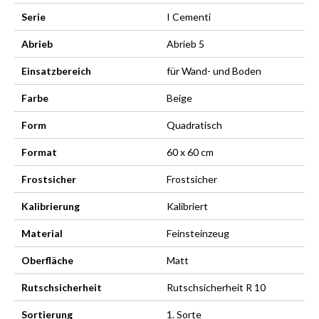
Serie
I Cementi
Abrieb
Abrieb 5
Einsatzbereich
für Wand- und Boden
Farbe
Beige
Form
Quadratisch
Format
60 x 60 cm
Frostsicher
Frostsicher
Kalibrierung
Kalibriert
Material
Feinsteinzeug
Oberfläche
Matt
Rutschsicherheit
Rutschsicherheit R 10
Sortierung
1. Sorte