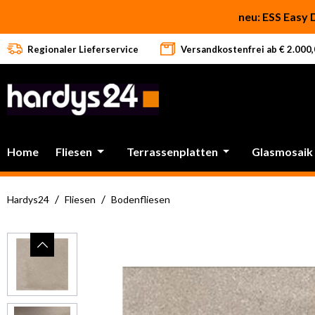
 Hauptinhalt springen
Zur Suche springen
Zur Hauptnavigation springen
neu: ESS Easy 
Regionaler Lieferservice
Versandkostenfrei ab € 2.000,0
Home
Fliesen
Terrassenplatten
Glasmosaik
/
/
Hardys24
Fliesen
Bodenfliesen
Bildergalerie überspringen