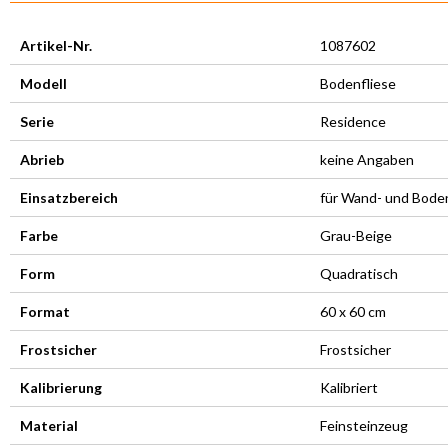
Artikel-Nr.
1087602
Modell
Bodenfliese
Serie
Residence
Abrieb
keine Angaben
Einsatzbereich
für Wand- und Bode
Farbe
Grau-Beige
Form
Quadratisch
Format
60 x 60 cm
Frostsicher
Frostsicher
Kalibrierung
Kalibriert
Material
Feinsteinzeug