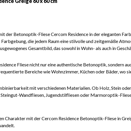
ence Greige 60 x 60 cm
it der Betonoptik-Fliese Cercom Residence in der eleganten Far
n Farbgebung, die jedem Raum eine stilvolle und zeitgemäße Atmos
n ausgewogenes Gesamtbild, das sowohl in Wohn- als auch in Gesc
dence Fliese nicht nur eine authentische Betonoptik, sondern auch 
requentierte Bereiche wie Wohnzimmer, Küchen oder Bäder, wo sie 
mbinierbarkeit mit verschiedenen Materialien. Ob Holz, Stein oder
 Steingut-Wandfliesen, Jugendstilfliesen oder Marmoroptik-Fliese
n Charakter mit der Cercom Residence Betonoptik-Fliese in Greige.
wandelt.