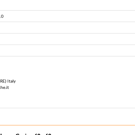
10
RE) Italy
he.it