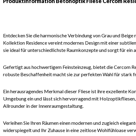
Produktinformation Betonoptik Fliese Cercom Resid
Entdecken Sie die harmonische Verbindung von Grau und Beige m
Kollektion Residence vereint modernes Design mit einer subtile
sie ideal für unterschiedlichste Raumkonzepte und sorgt für ei
Gefertigt aus hochwertigem Feinsteinzeug, bietet die Cercom Resi
robuste Beschaffenheit macht sie zur perfekten Wahl für stark f
Ein herausragendes Merkmal dieser Fliese ist ihre exzellente Ko
Umgebung ein und lässt sich hervorragend mit Holzoptikfliesen,
Allrounder in der Innenraumgestaltung.
Verleihen Sie Ihren Räumen einen modernen und zugleich elegante
widerspiegelt und Ihr Zuhause in eine zeitlose Wohlfühloase ver