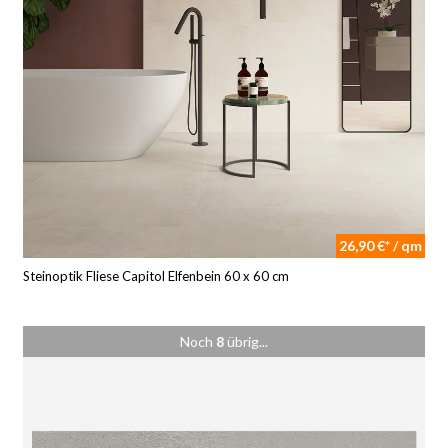
26,90 €* / qm
Steinoptik Fliese Capitol Elfenbein 60 x 60 cm
Noch
8
übrig...