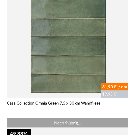
31,90 €* / qm
19,95 €*
Casa Collection Omnia Green 7,5 x 30 cm Wandfliese
Noch
9
übrig...
49.88%