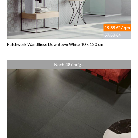
19,89 €* / qm
57,53 €*
Patchwork Wandfliese Downtown White 40 x 120 cm
Noch
48
übrig...