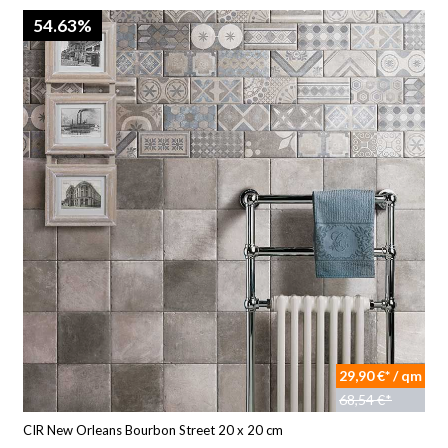
54.63%
29,90 €* / qm
68,54 €*
CIR New Orleans Bourbon Street 20 x 20 cm