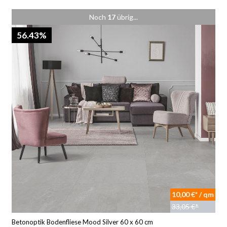
Noch
17
übrig...
56.43%
10,00 €* / qm
33,05 €*
Betonoptik Bodenfliese Mood Silver 60 x 60 cm