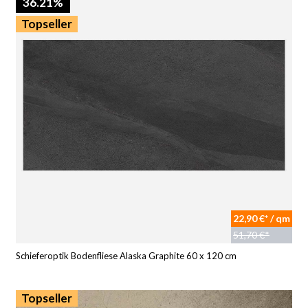
36.21%
Topseller
22,90 €* / qm
51,70 €*
Schieferoptik Bodenfliese Alaska Graphite 60 x 120 cm
Topseller