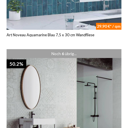
29,90 €* / qm
Art Noveau Aquamarine Blau 7,5 x 30 cm Wandfliese
Noch
6
übrig...
50.2%