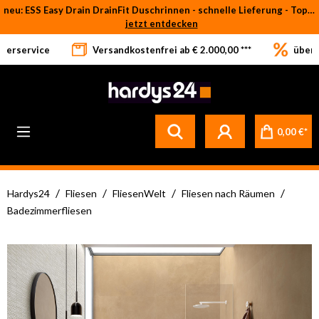
neu: ESS Easy Drain DrainFit Duschrinnen - schnelle Lieferung - Top-Preise
Zum Hauptinhalt springen
jetzt entdecken
eferservice
Versandkostenfrei ab € 2.000,00 ***
über 
0,00 €*
/
/
/
/
Hardys24
Fliesen
FliesenWelt
Fliesen nach Räumen
Badezimmerfliesen