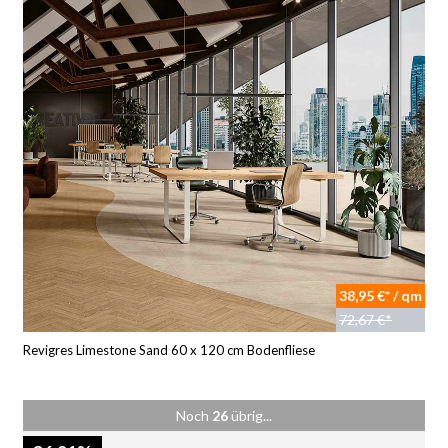
38,95 €* / qm
72,67 €*
Revigres Limestone Sand 60 x 120 cm Bodenfliese
Noch
26
übrig...