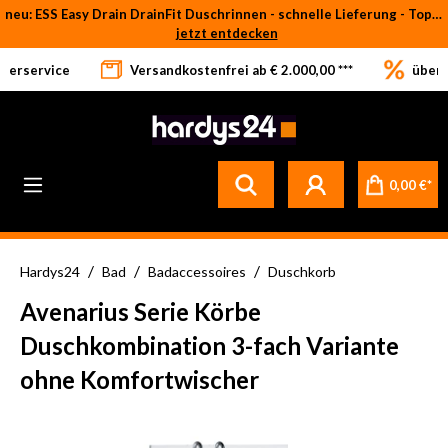
neu: ESS Easy Drain DrainFit Duschrinnen - schnelle Lieferung - Top-Preise
Zum Hauptinhalt springen
jetzt entdecken
eferservice
Versandkostenfrei ab € 2.000,00 ***
über 
0,00 €*
/
/
/
Hardys24
Bad
Badaccessoires
Duschkorb
Avenarius Serie Körbe
Duschkombination 3-fach Variante
ohne Komfortwischer
Bildergalerie überspringen