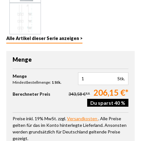
Alle Artikel dieser Serie anzeigen >
Menge
Produkt Anzahl: Gib den gewünschten Wert ein oder benutze die 
Menge
Stk.
Mindestbestellmenge:
1 Stk.
206,15 €*
Berechneter Preis
343,58 €**
Du sparst 40 %
Preise inkl. 19% MwSt. zzgl.
Versandkosten
. Alle Preise
gelten für das im Konto hinterlegte Lieferland. Ansonsten
werden grundsätzlich für Deutschland geltende Preise
gezeigt.