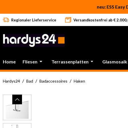
 Hauptinhalt springen
Zur Suche springen
Zur Hauptnavigation springen
neu: ESS Easy 
Regionaler Lieferservice
Versandkostenfrei ab € 2.000,0
Home
Fliesen
Terrassenplatten
Glasmosaik
/
/
/
Hardys24
Bad
Badaccessoires
Haken
Bildergalerie überspringen