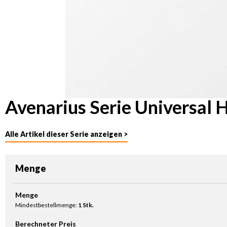
Avenarius Serie Universal
Alle Artikel dieser Serie anzeigen >
Menge
Produkt Anzahl: Gib den gewünschten Wert ein oder benutze die Sc
Menge
Mindestbestellmenge:
1 Stk.
Berechneter Preis