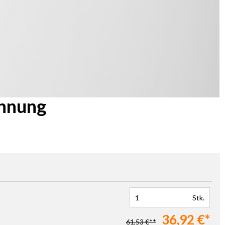
ennung
Stk.
36,92 €*
61,53 €**