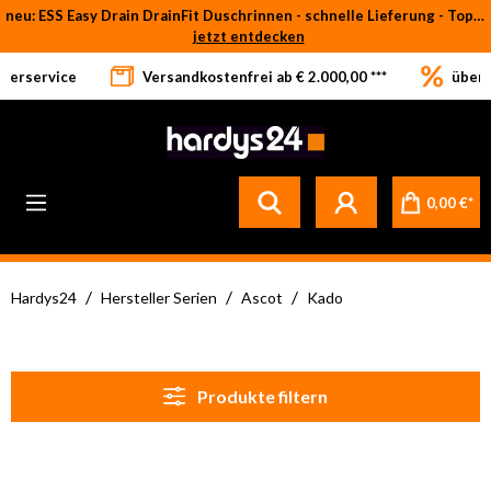
neu: ESS Easy Drain DrainFit Duschrinnen - schnelle Lieferung - Top-Preise
Zum Hauptinhalt springen
jetzt entdecken
eferservice
Versandkostenfrei ab € 2.000,00 ***
über 
Betrifft ausschließlich bei Bestellware-Fliesen: aufgrund der Werksferien in Italien und Spanien kommt es zu Verzögerungen bei der Verladung. Sämtliche Lagerware (sofort verfügbar) sowie alle anderen Produktgruppen versenden wir weiterhin regulär
0,00 €*
/
/
/
Hardys24
Hersteller Serien
Ascot
Kado
Produkte filtern