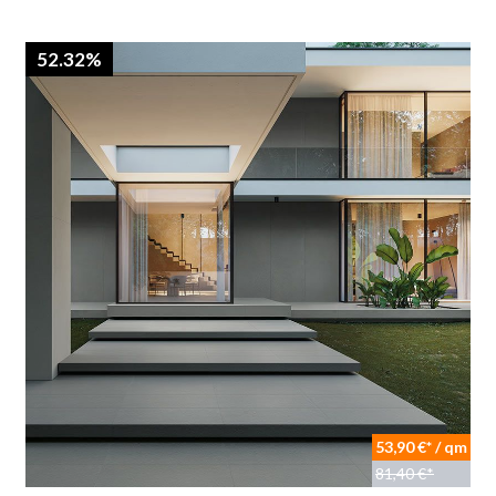
52.32%
53,90 €* / qm
81,40 €*