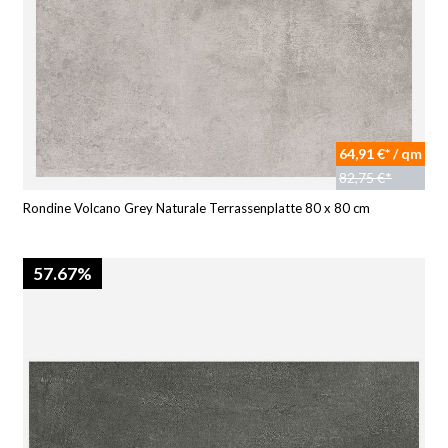
64,91 €* / qm
82,75 €*
Rondine Volcano Grey Naturale Terrassenplatte 80 x 80 cm
57.67%