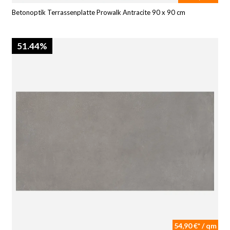
Betonoptik Terrassenplatte Prowalk Antracite 90 x 90 cm
51.44%
54,90 €* / qm