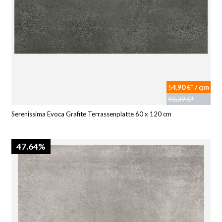
54,90 €* / qm
93,39 €*
Serenissima Evoca Grafite Terrassenplatte 60 x 120 cm
47.64%