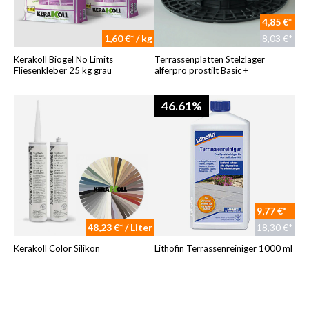
4,85 €*
1,60 €* / kg
8,03 €*
Kerakoll Biogel No Limits
Terrassenplatten Stelzlager
Fliesenkleber 25 kg grau
alferpro prostilt Basic +
46.61%
9,77 €*
48,23 €* / Liter
18,30 €*
Kerakoll Color Silikon
Lithofin Terrassenreiniger 1000 ml