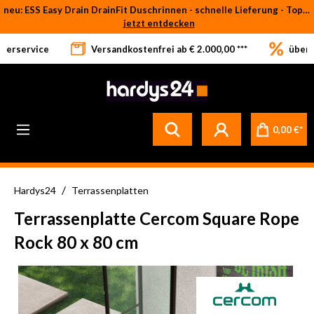
neu: ESS Easy Drain DrainFit Duschrinnen - schnelle Lieferung - Top-Preise
Zum Hauptinhalt springen
jetzt entdecken
eferservice
Versandkostenfrei ab € 2.000,00 ***
über 
0,00 €*
/
Hardys24
Terrassenplatten
Terrassenplatte Cercom Square Rope
Rock 80 x 80 cm
Bildergalerie überspringen