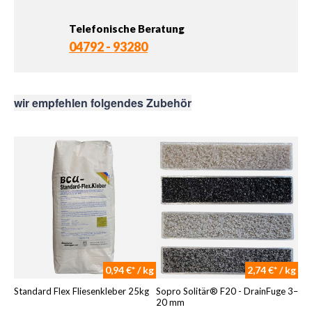
Telefonische Beratung
04792 - 93280
wir empfehlen folgendes Zubehör
0,94 €* / kg
2,74 €* / kg
Standard Flex Fliesenkleber 25kg
Sopro Solitär® F20 - DrainFuge 3–
20 mm