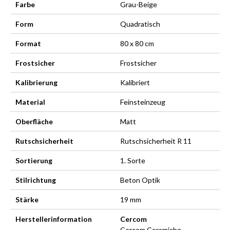
Farbe
Grau-Beige
Form
Quadratisch
Format
80 x 80 cm
Frostsicher
Frostsicher
Kalibrierung
Kalibriert
Material
Feinsteinzeug
Oberfläche
Matt
Rutschsicherheit
Rutschsicherheit R 11
Sortierung
1. Sorte
Stilrichtung
Beton Optik
Stärke
19 mm
Herstellerinformation
Cercom
Cercom Ceramiche