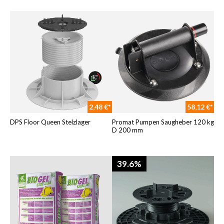
2,48 €*
58,12 €*
DPS Floor Queen Stelzlager
Promat Pumpen Saugheber 120 kg
D 200 mm
39.6%